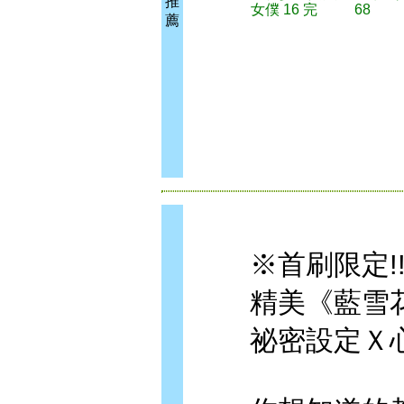
推
女僕 16 完
68
薦
※首刷限定!!
精美《藍雪花
祕密設定Ｘ心