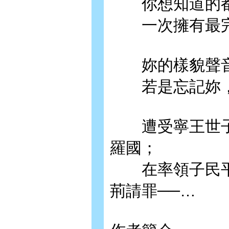
你想知道的都
一次擁有最完
妳的樣貌聲音
若是忘記妳，
遭受寧王世子
羅國；
在率領子民平
荊請罪──…