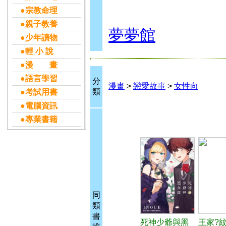
●宗教命理
●親子教養
夢夢館
●少年讀物
●輕 小 說
●漫 畫
●語言學習
分
漫畫
>
戀愛故事
>
女性向
類
●考試用書
●電腦資訊
●專業書籍
同
類
書
死神少爺與黑
王家?