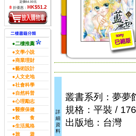
定價64.00元
HK$51.2
8
折優惠：
●二樓推薦
●文學小說
●商業理財
●藝術設計
●人文史地
●社會科學
●自然科普
叢書系列：夢夢
●心理勵志
規格：平裝 / 176頁
●醫療保健
詳
●飲 食
細
出版地：台灣
資
●生活風格
料
●旅 遊