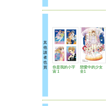
其
他
讀
者
也
你是我的小宇
戀愛中的少女
買
宙 1
全1