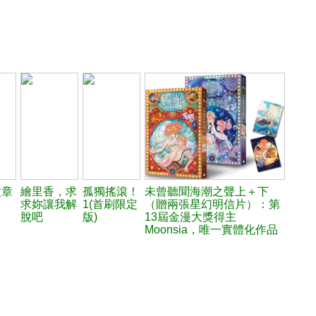
紋章
繪里香，求
孤獨搖滾！
未曾聽聞海潮之聲上＋下
求妳讓我解
1(首刷限定
（贈兩張星幻明信片）：第
脫吧
版)
13屆金漫大獎得主
Moonsia，唯一實體化作品