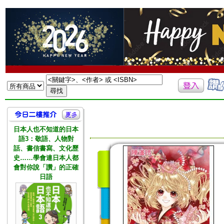
日本人也不知道的日本
語3：敬語、人物對
話、書信書寫、文化歷
史……學會連日本人都
會對你說「讚」的正確
日語