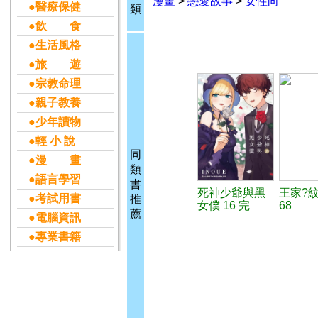
漫畫
>
戀愛故事
>
女性向
●醫療保健
類
●飲 食
●生活風格
●旅 遊
●宗教命理
●親子教養
●少年讀物
●輕 小 說
同
●漫 畫
類
●語言學習
書
死神少爺與黑
王家?
●考試用書
推
女僕 16 完
68
薦
●電腦資訊
●專業書籍