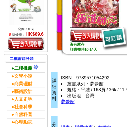
定價87.00元
HK$69.6
8
折優惠：
沒有庫存
訂購需時10-14天
●二樓推薦
●文學小說
ISBN：9789571054292
詳
●商業理財
叢書系列：夢夢館
細
規格：平裝 / 168頁 / 36k / 11
●藝術設計
資
出版地：台灣
料
●人文史地
夢夢館
●社會科學
●自然科普
●心理勵志
分