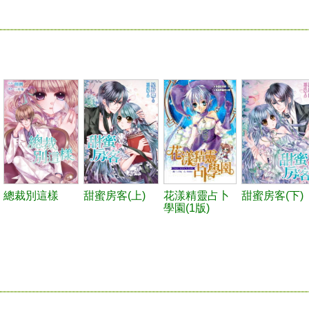
總裁別這樣
甜蜜房客(上)
花漾精靈占卜
甜蜜房客(下)
學園(1版)