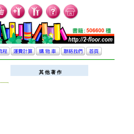
其 他 著 作