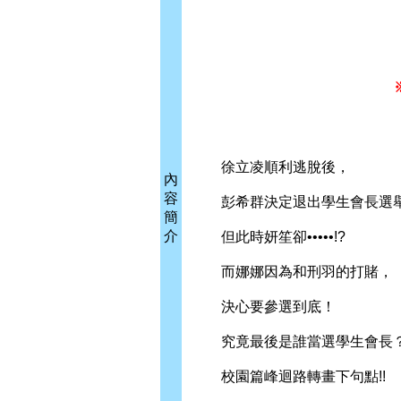
徐立凌順利逃脫後，
內
容
彭希群決定退出學生會長選
簡
介
但此時妍笙卻•••••!?
而娜娜因為和刑羽的打賭，
決心要參選到底！
究竟最後是誰當選學生會長
校園篇峰迴路轉畫下句點!!