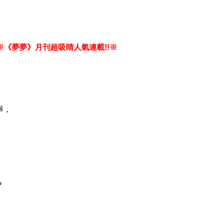
※《夢夢》月刊超吸睛人氣連載!!※
舉，
？