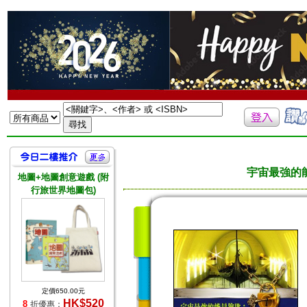
宇宙最強的
地圖+地圖創意遊戲 (附
行旅世界地圖包)
定價650.00元
HK$520
8
折優惠：