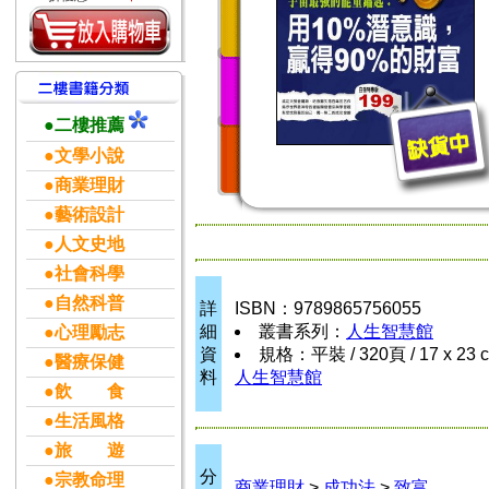
●二樓推薦
●文學小說
●商業理財
●藝術設計
●人文史地
●社會科學
●自然科普
詳
ISBN：9789865756055
細
叢書系列：
人生智慧館
●心理勵志
資
規格：平裝 / 320頁 / 17 x 23 
●醫療保健
料
人生智慧館
●飲 食
●生活風格
●旅 遊
分
●宗教命理
商業理財
>
成功法
>
致富