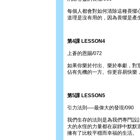
每個人都會對如何清除這種畏懼
道理是沒有用的，因為畏懼是產
第4課 LESSON4
上蒼的恩賜/072
如果你樂於付出、樂於奉獻，對
佔有先機的一方。你更容易快樂
第5課 LESSON5
引力法則──最偉大的發現/090
我們生存的法則是為我們專門設
大的永恆的力量都在寂靜中默默
擁有了比較平穩而幸福的生活。