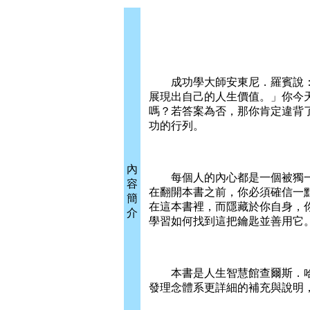
成功學大師安東尼．羅賓說：
展現出自己的人生價值。」你今
嗎？若答案為否，那你肯定違背
功的行列。
內
每個人的內心都是一個被獨一
容
在翻開本書之前，你必須確信一
簡
在這本書裡，而隱藏於你自身，
介
學習如何找到這把鑰匙並善用它
本書是人生智慧館查爾斯．哈
發理念體系更詳細的補充與說明