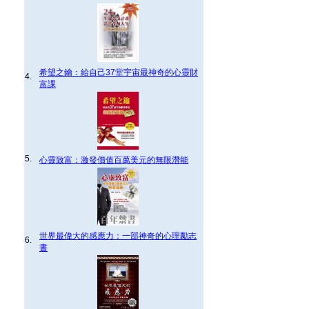
希望之鑰：給自己37堂宇宙最神奇的心靈財
4.
富課
5.
心靈致富：激發價值百萬美元的無限潛能
世界最偉大的感應力：一部神奇的心理勵志
6.
書