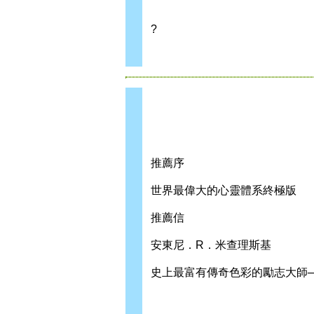
?
推薦序
世界最偉大的心靈體系終極版
推薦信
安東尼．R．米查理斯基
史上最富有傳奇色彩的勵志大師