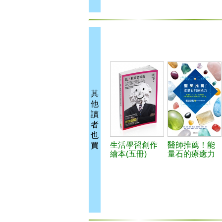
其
他
讀
者
也
生活學習創作
醫師推薦！能
買
繪本(五冊)
量石的療癒力