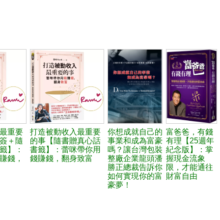
最重要
打造被動收入最重要
你想成就自己的
富爸爸，有錢
簽＋隨
的事【隨書贈真心話
事業和成為富豪
有理【25週年
籤】：
書籤】：蕾咪帶你用
嗎？讓台灣包裝
紀念版】：掌
賺錢，
錢賺錢，翻身致富
整廠企業龍頭潘
握現金流象
勝正總裁告訴你
限，才能通往
如何實現你的富
財富自由
豪夢！