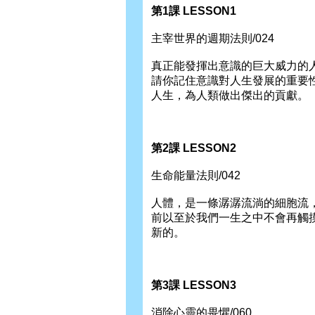
第1課 LESSON1
主宰世界的週期法則/024
真正能發揮出意識的巨大威力的
請你記住意識對人生發展的重要
人生，為人類做出傑出的貢獻。
第2課 LESSON2
生命能量法則/042
人體，是一條潺潺流淌的細胞流
前以至於我們一生之中不會再觸
新的。
第3課 LESSON3
消除心靈的畏懼/060