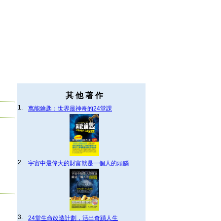
其 他 著 作
1.
萬能鑰匙：世界最神奇的24堂課
2.
宇宙中最偉大的財富就是一個人的頭腦
3.
24堂生命改造計劃，活出奇蹟人生