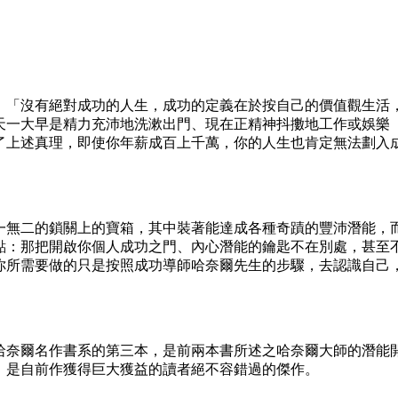
「沒有絕對成功的人生，成功的定義在於按自己的價值觀生活
天一大早是精力充沛地洗漱出門、現在正精神抖擻地工作或娛樂
了上述真理，即使你年薪成百上千萬，你的人生也肯定無法劃入
無二的鎖關上的寶箱，其中裝著能達成各種奇蹟的豐沛潛能，
點：那把開啟你個人成功之門、內心潛能的鑰匙不在別處，甚至
你所需要做的只是按照成功導師哈奈爾先生的步驟，去認識自己
。
奈爾名作書系的第三本，是前兩本書所述之哈奈爾大師的潛能
，是自前作獲得巨大獲益的讀者絕不容錯過的傑作。