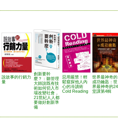
創新要幹
說故事的行銷力
惡用嚴禁！輕
世界最神奇的
麼？：聽管理
量
鬆窺探他人內
成功鑰匙：世
大師說既有技
心的冷讀術
界最神奇的24
術如何切入市
Cold Reading
堂課第4輯
場改變社會，
21世紀人人都
要做好創新準
備