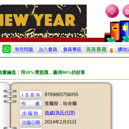
能量鑰匙：用10%潛意識，贏得90%的財富
9789865756055
查爾斯．哈奈爾
德威(吳氏代理)
2014年2月01日