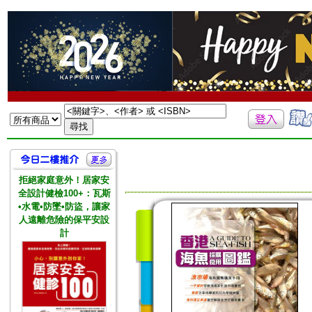
拒絕家庭意外！居家安
全設計健檢100+：瓦斯
•水電•防墜•防盜，讓家
人遠離危險的保平安設
計