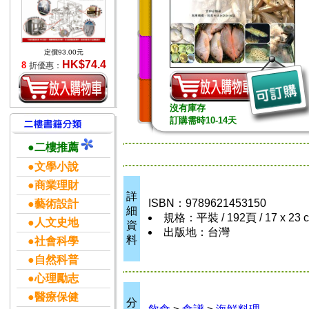
定價93.00元
HK$74.4
8
折優惠：
沒有庫存
訂購需時10-14天
●二樓推薦
●文學小說
●商業理財
詳
ISBN：9789621453150
●藝術設計
細
規格：平裝 / 192頁 / 17 x 23
●人文史地
資
出版地：台灣
料
●社會科學
●自然科普
●心理勵志
●醫療保健
分