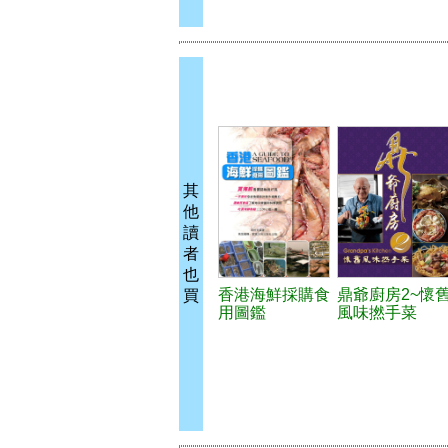
其
他
讀
者
也
香港海鮮採購食
鼎爺廚房2~懷
買
用圖鑑
風味撚手菜