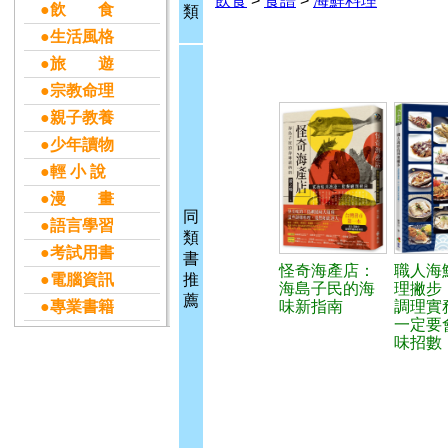
飲食
>
食譜
>
海鮮料理
●飲 食
類
●生活風格
●旅 遊
●宗教命理
●親子教養
●少年讀物
●輕 小 說
●漫 畫
同
●語言學習
類
●考試用書
書
怪奇海產店：
職人海
●電腦資訊
推
海島子民的海
理撇步
薦
●專業書籍
味新指南
調理實
一定要
味招數