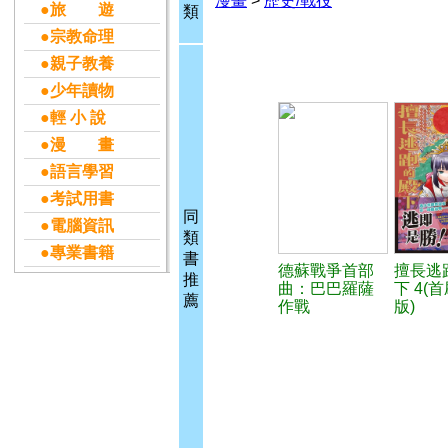
漫畫
>
歷史/戰役
●旅 遊
類
●宗教命理
●親子教養
●少年讀物
●輕 小 說
●漫 畫
●語言學習
●考試用書
同
●電腦資訊
類
●專業書籍
書
德蘇戰爭首部
擅長逃
推
曲：巴巴羅薩
下 4(
薦
作戰
版)