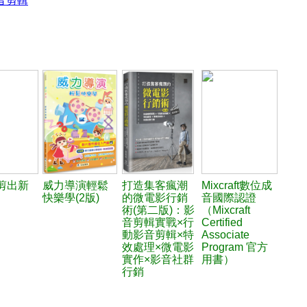
音剪輯
剪出新
威力導演輕鬆
打造集客瘋潮
Mixcraft數位成
快樂學(2版)
的微電影行銷
音國際認證
術(第二版)：影
（Mixcraft
音剪輯實戰×行
Certified
動影音剪輯×特
Associate
效處理×微電影
Program 官方
實作×影音社群
用書）
行銷