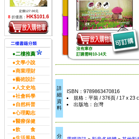
定價127.00元
HK$101.6
8
折優惠：
沒有庫存
●二樓推薦
訂購需時10-14天
●文學小說
●商業理財
●藝術設計
●人文史地
詳
ISBN：9789863470816
細
●社會科學
規格：平裝 / 376頁 / 17 x 23
資
●自然科普
出版地：台灣
料
●心理勵志
●醫療保健
●飲 食
分
●生活風格