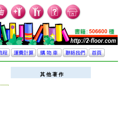
其 他 著 作