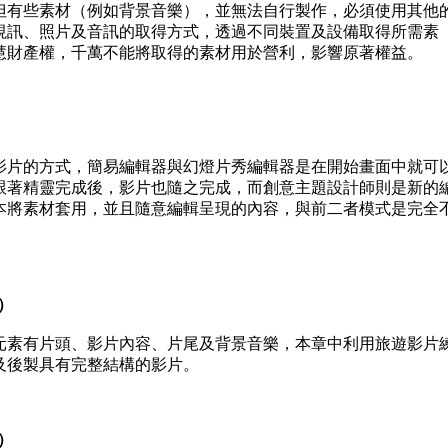
但有些素材（例如背景音樂），並無法自行製作，必須使用其他
視訊、照片及音訊的取得方式，透過不同裝置及設備取得所需素
慧財產權，千萬不能將取得的素材用於營利，影響原著權益。
影片的方式，簡易編輯器與幻燈片秀編輯器是在開始畫面中就可
跟著精靈完成後，影片也隨之完成，而創意主題設計師則是新的
本將素材套用，並且隨意編輯呈現的內容，與前二者模式是完全
）
元素有片頭、影片內容、片尾及背景音樂，本章中利用旅遊影片
及後製具有完整結構的影片。
秀）