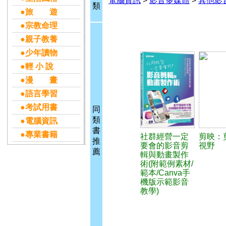
電腦資訊
>
影音多媒體
>
其他影
類
●旅 遊
●宗教命理
●親子教養
●少年讀物
●輕 小 說
●漫 畫
●語言學習
●考試用書
同
類
●電腦資訊
書
●專業書籍
社群經營一定
剪映：
推
要會的影音剪
視野
薦
輯與動畫製作
術(附範例素材/
範本/Canva手
機版示範影音
教學)