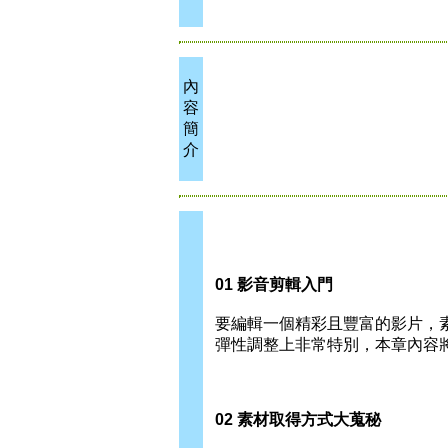
內
容
簡
介
01 影音剪輯入門
要編輯一個精彩且豐富的影片，素
彈性調整上非常特別，本章內容將
02 素材取得方式大蒐秘