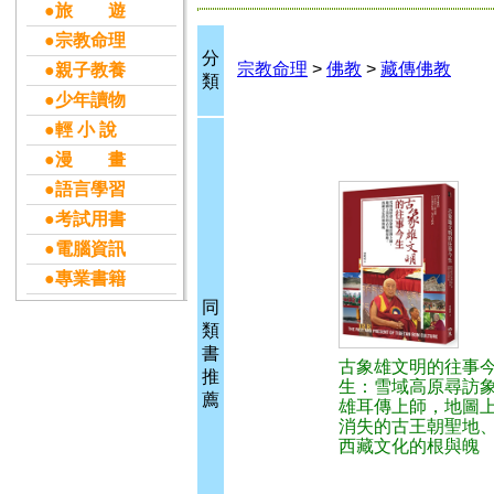
●旅 遊
●宗教命理
分
宗教命理
>
佛教
>
藏傳佛教
●親子教養
類
●少年讀物
●輕 小 說
●漫 畫
●語言學習
●考試用書
●電腦資訊
●專業書籍
同
類
書
古象雄文明的往事
推
生：雪域高原尋訪
薦
雄耳傳上師，地圖
消失的古王朝聖地
西藏文化的根與魄