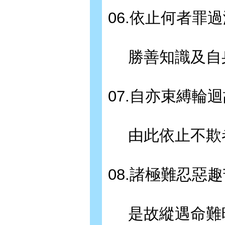
06.依止何者罪
勝善知識及自
07.自亦束縛輪
由此依止不欺
08.諸極難忍惡
是故縱遇命難