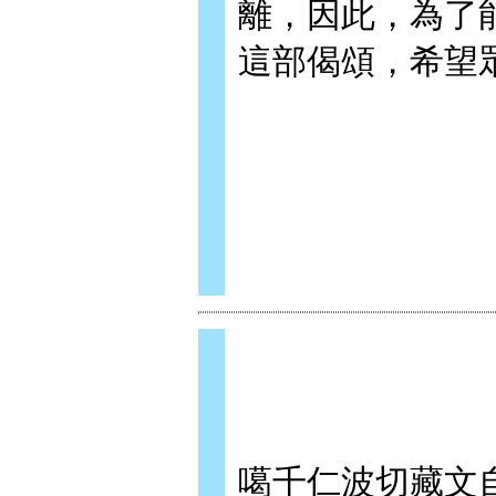
離，因此，為了
這部偈頌，希望
噶千仁波切藏文