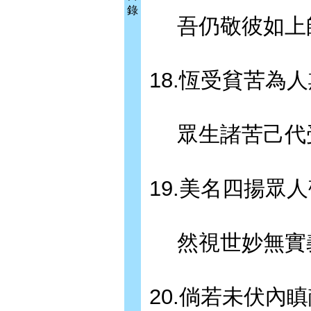
錄
吾仍敬彼如上
18.恆受貧苦為
眾生諸苦己代
19.美名四揚眾
然視世妙無實
20.倘若未伏內