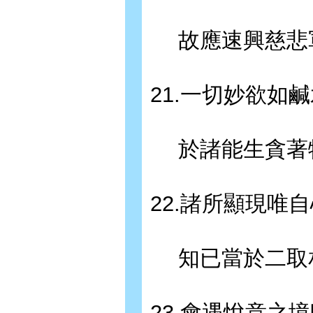
故應速興慈悲
21.一切妙欲如
於諸能生貪著
22.諸所顯現唯
知已當於二取
23.會遇悅意之