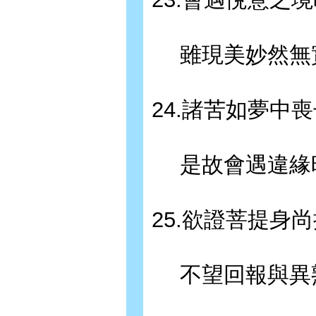
雖現美妙然無
24.諸苦如夢中
是故會遇違緣
25.欲證菩提身
不望回報與異