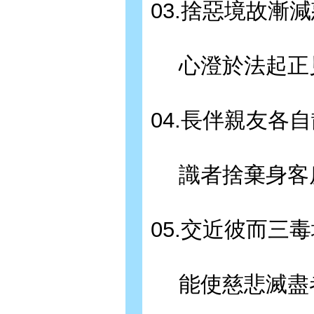
03.捨惡境故漸
心澄於法起正
04.長伴親友各
識者捨棄身客
05.交近彼而三
能使慈悲滅盡