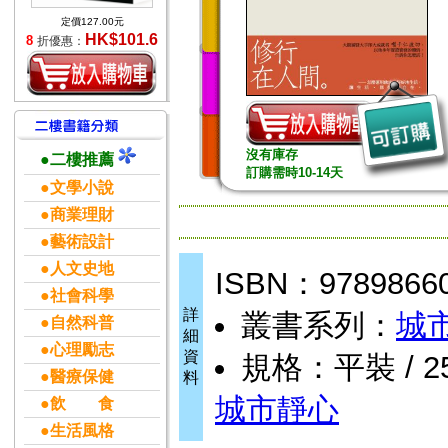
定價127.00元
HK$101.6
8
折優惠：
沒有庫存
●二樓推薦
訂購需時10-14天
●文學小說
●商業理財
●藝術設計
●人文史地
ISBN：9789866
●社會科學
詳
叢書系列：
城
●自然科普
細
●心理勵志
資
規格：平裝 / 256
●醫療保健
料
城市靜心
●飲 食
●生活風格