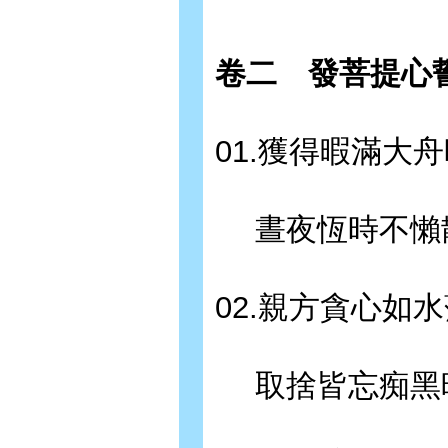
卷二 發菩提心
01.獲得暇滿大
晝夜恆時不懶
02.親方貪心如
取捨皆忘痴黑