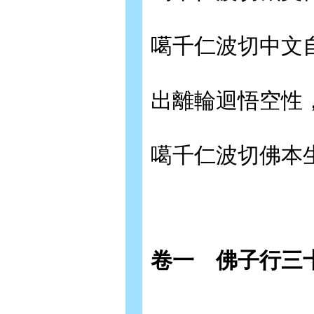
噶千仁波切中文
出離輪迴悟空性
噶千仁波切佛本
卷一 佛子行三