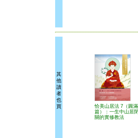
其
他
讀
者
也
恰美山居法 7（圓滿
買
篇）：一生中山居
關的實修教法