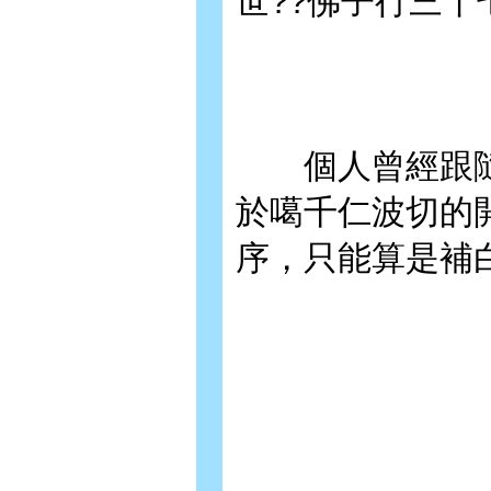
世??佛子行三
個人曾經跟隨噶
於噶千仁波切的
序，只能算是補