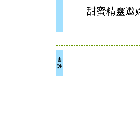
甜蜜精靈邀妳
書
評