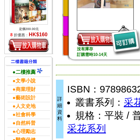
定價200.00元
HK$160
8
折優惠：
沒有庫存
訂購需時10-14天
●二樓推薦
●文學小說
ISBN：9789863
●商業理財
●藝術設計
詳
叢書系列：
采
細
●人文史地
資
規格：平裝 / 
●社會科學
料
●自然科普
采花系列
●心理勵志
●醫療保健