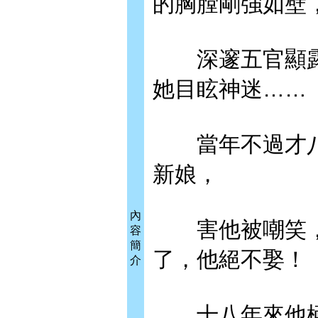
的胸膛剛強如壁
深邃五官顯露
她目眩神迷……
當年不過才八
新娘，
內
害他被嘲笑，
容
簡
了，他絕不娶！
介
十八年來他極