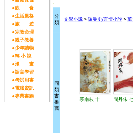
●飲 食
●生活風格
分
文學小說
>
羅曼史/言情小說
>
華
類
●旅 遊
●宗教命理
●親子教養
●少年讀物
●輕 小 說
●漫 畫
●語言學習
●考試用書
同
●電腦資訊
類
書
●專業書籍
慕南枝 十
問丹朱 七
推
薦