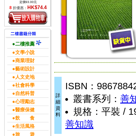
定價93.00元
HK$74.4
8
折優惠：
●二樓推薦
●文學小說
●商業理財
●藝術設計
●人文史地
ISBN：9867884
●社會科學
●自然科普
詳
叢書系列：
善
●心理勵志
細
資
規格：平裝 / 1
●醫療保健
料
●飲 食
善知識
●生活風格
●旅 遊