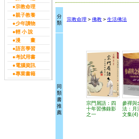
●宗教命理
●親子教養
分
宗教命理
>
佛教
>
生活佛法
類
●少年讀物
●輕 小 說
●漫 畫
●語言學習
●考試用書
●電腦資訊
●專業書籍
同
類
書
宗門屑語：四
參禪與
推
十年習佛錄影
法：月
薦
之一
文集(4)