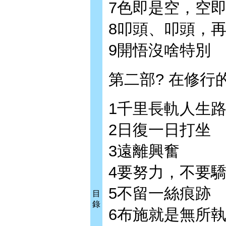
7色即是空，空
8叩頭、叩頭，
9開悟沒啥特別
第二部? 在修行
1千里長軌人生
2日復一日打坐
3遠離興奮
4要努力，不要
5不留一絲痕跡
目
錄
6布施就是無所