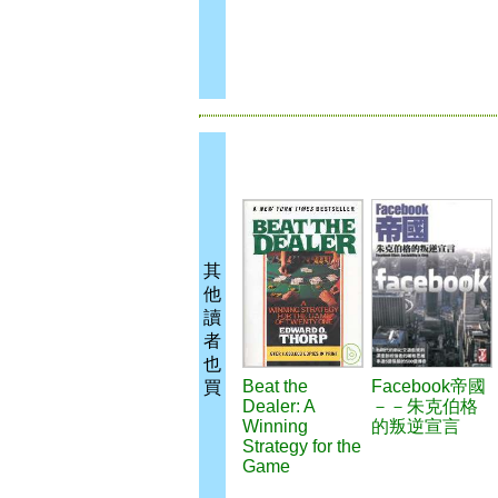
其
他
讀
者
也
Beat the
Facebook帝國
買
Dealer: A
－－朱克伯格
Winning
的叛逆宣言
Strategy for the
Game