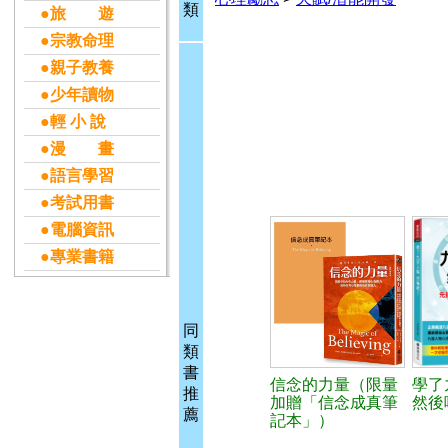
類
●旅 遊
●宗教命理
●親子教養
●少年讀物
●輕 小 說
●漫 畫
●語言學習
●考試用書
●電腦資訊
●專業書籍
同
類
書
信念的力量（限量
學了
推
加贈「信念成真筆
然後
薦
記本」）