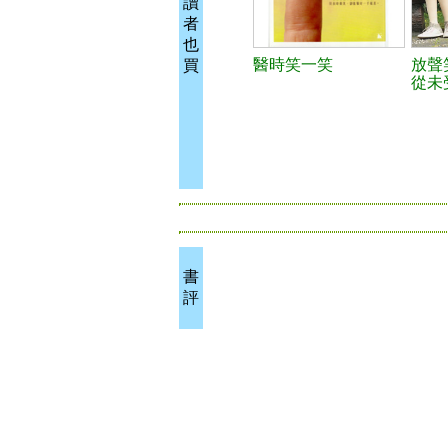
讀
者
也
醫時笑一笑
放聲
買
從未
書
評