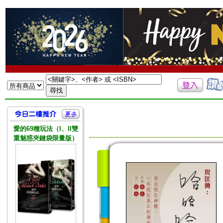
愛的69種玩法（I、II雙
重魅惑夾鏈袋限量版）