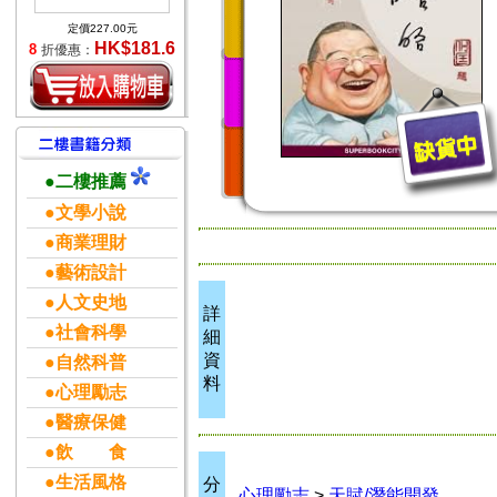
定價227.00元
HK$181.6
8
折優惠：
●二樓推薦
●文學小說
●商業理財
●藝術設計
●人文史地
詳
●社會科學
細
資
●自然科普
料
●心理勵志
●醫療保健
●飲 食
●生活風格
分
心理勵志
>
天賦/潛能開發