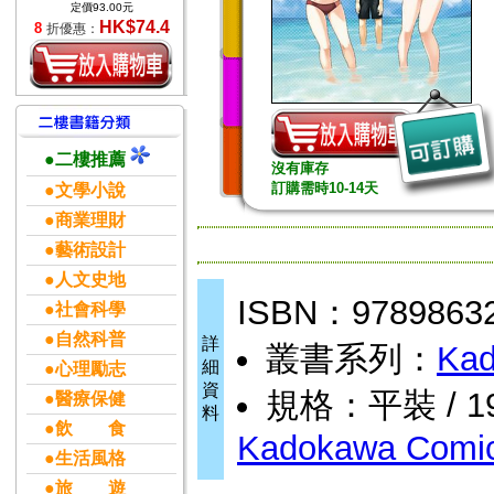
定價93.00元
HK$74.4
8
折優惠：
●二樓推薦
沒有庫存
訂購需時10-14天
●文學小說
●商業理財
●藝術設計
●人文史地
ISBN：9789863
●社會科學
●自然科普
詳
叢書系列：
Kad
細
●心理勵志
資
規格：平裝 / 196
●醫療保健
料
●飲 食
Kadokawa Comic
●生活風格
●旅 遊