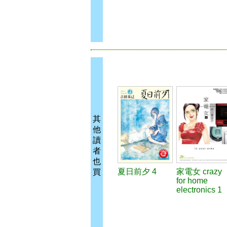
其
他
讀
者
也
夏日前夕 4
家電女 crazy
買
for home
electronics 1