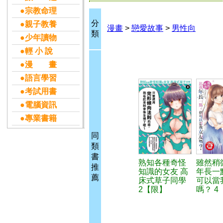
●宗教命理
分
●親子教養
漫畫
>
戀愛故事
>
男性向
類
●少年讀物
●輕 小 說
●漫 畫
●語言學習
●考試用書
●電腦資訊
●專業書籍
同
類
書
熟知各種奇怪
雖然稍
推
知識的女友 高
年長一
薦
床式草子同學
可以當
2【限】
嗎？ 4