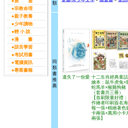
●旅 遊
類
●宗教命理
●親子教養
●少年讀物
●輕 小 說
●漫 畫
●語言學習
●考試用書
同
●電腦資訊
類
●專業書籍
書
遺失了一份愛
十二生肖經典童話
推
繪本：鼠牛虎兔×
薦
蛇馬羊×猴雞狗豬
（套書共三冊）
【首刷限量好禮：
作繪者印刷簽名海
報一張+精緻著色
卡兩張+萬用小卡
兩張】