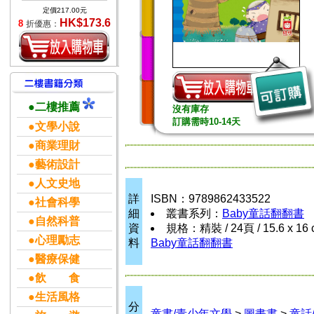
定價217.00元
HK$173.6
8
折優惠：
●二樓推薦
沒有庫存
訂購需時10-14天
●文學小說
●商業理財
●藝術設計
●人文史地
詳
ISBN：9789862433522
●社會科學
細
叢書系列：
Baby童話翻翻書
●自然科普
資
規格：精裝 / 24頁 / 15.6 x 16
●心理勵志
料
Baby童話翻翻書
●醫療保健
●飲 食
●生活風格
分
童書/青少年文學
>
圖畫書
>
童話