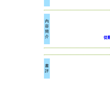
內
容
簡
介
從
書
評