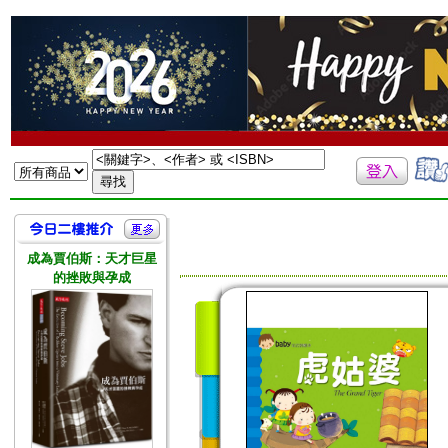
成為賈伯斯：天才巨星
的挫敗與孕成