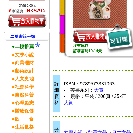
定價99.00元
HK$79.2
8
折優惠：
沒有庫存
●二樓推薦
訂購需時10-14天
●文學小說
●商業理財
●藝術設計
●人文史地
詳
ISBN：9789573331063
●社會科學
細
叢書系列：
大賞
●自然科普
資
規格：平裝 / 208頁 / 25k正
料
大賞
●心理勵志
●醫療保健
●飲 食
●生活風格
分
文學小說
>
翻譯文學
>
日本文學