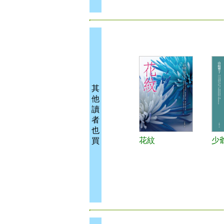
其
他
讀
者
也
花紋
少
買