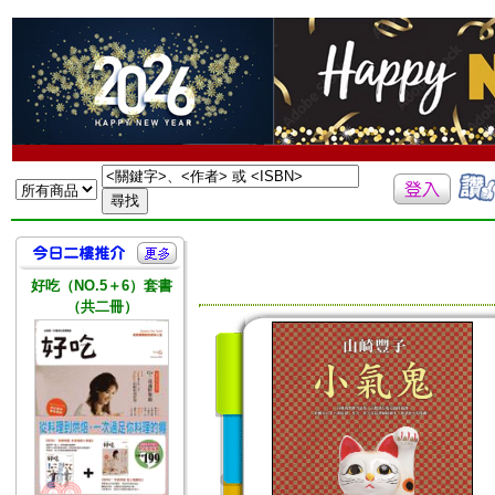
好吃（NO.5＋6）套書
（共二冊）