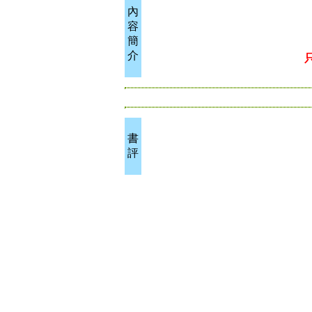
內
容
簡
介
書
評