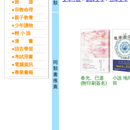
●旅 遊
類
●宗教命理
●親子教養
●少年讀物
●輕 小 說
●漫 畫
●語言學習
●考試用書
同
●電腦資訊
類
●專業書籍
書
春光。已逝
小說 地
推
(附印刷簽名)
筒
薦