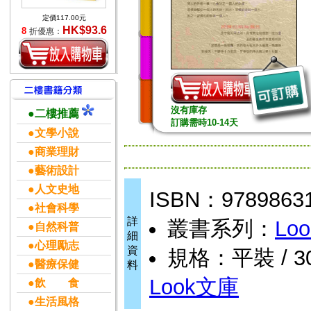
定價117.00元
HK$93.6
8
折優惠：
沒有庫存
●二樓推薦
訂購需時10-14天
●文學小說
●商業理財
●藝術設計
●人文史地
ISBN：9789863
●社會科學
詳
叢書系列：
Lo
●自然科普
細
●心理勵志
資
規格：平裝 / 304
●醫療保健
料
Look文庫
●飲 食
●生活風格