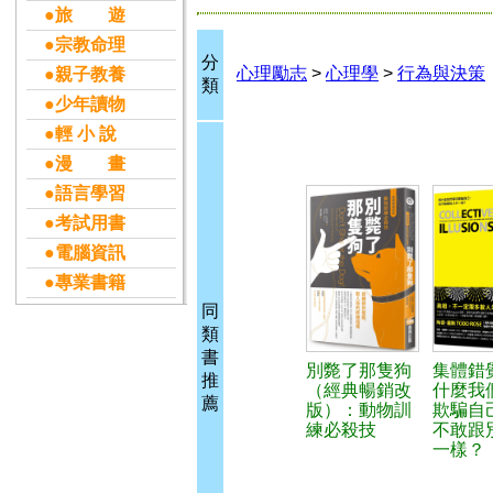
●旅 遊
●宗教命理
分
心理勵志
>
心理學
>
行為與決策
●親子教養
類
●少年讀物
●輕 小 說
●漫 畫
●語言學習
●考試用書
●電腦資訊
●專業書籍
同
類
書
別斃了那隻狗
集體錯
推
（經典暢銷改
什麼我
薦
版）：動物訓
欺騙自
練必殺技
不敢跟
一樣？