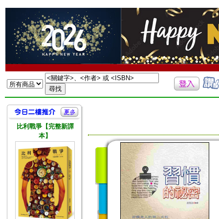
比利戰爭【完整新譯
本】