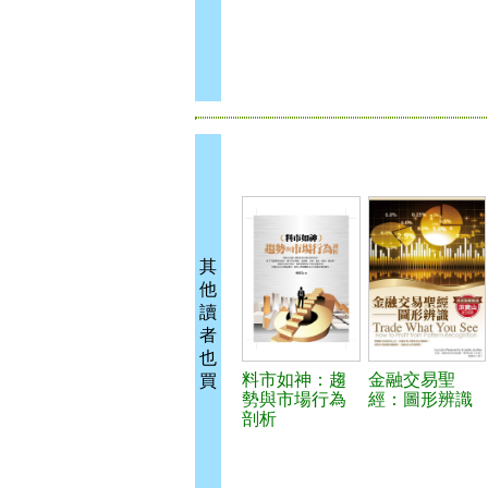
其
他
讀
者
也
料市如神：趨
金融交易聖
買
勢與市場行為
經：圖形辨識
剖析