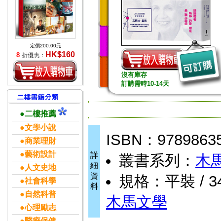
定價200.00元
HK$160
8
折優惠：
沒有庫存
訂購需時10-14天
●二樓推薦
●文學小說
ISBN：9789863
●商業理財
●藝術設計
詳
叢書系列：
木
細
●人文史地
資
規格：平裝 / 344
●社會科學
料
●自然科普
木馬文學
●心理勵志
●醫療保健