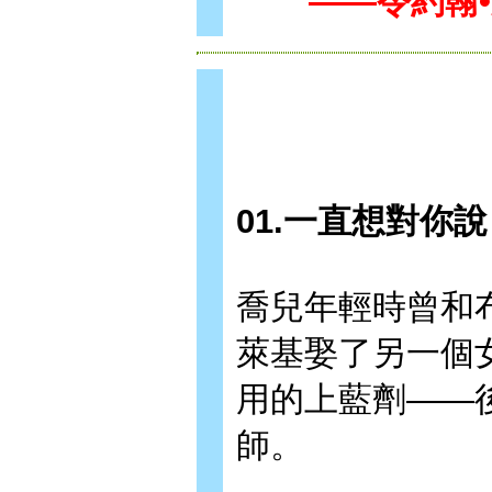
——令約翰
01.一直想對你說
喬兒年輕時曾和
萊基娶了另一個
用的上藍劑——
師。