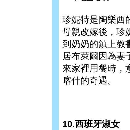
珍妮特是陶樂西
母親改嫁後，珍
到奶奶的鎮上教
居布萊爾因為妻
來家裡用餐時，
喀什的奇遇。
10.西班牙淑女