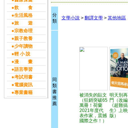
●飲 食
分
●生活風格
文學小說
>
翻譯文學
>
其他地區
類
●旅 遊
●宗教命理
●親子教養
●少年讀物
●輕 小 說
●漫 畫
●語言學習
●考試用書
同
●電腦資訊
類
書
●專業書籍
被消失的貼文
明天別再
推
（狂銷突破65
門（改編
薦
萬冊！荷蘭
《超難搞
2021年度代
生》上映
表作家，震撼
版）
國際之作！）