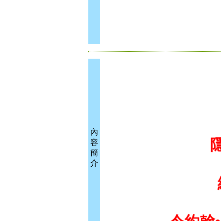
內
容
簡
介