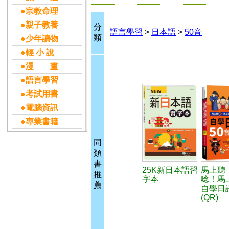
●宗教命理
●親子教養
分
語言學習
>
日本語
>
50音
類
●少年讀物
●輕 小 說
●漫 畫
●語言學習
●考試用書
●電腦資訊
●專業書籍
同
類
書
25K新日本語習
馬上聽
推
字本
唸！馬
薦
自學日
(QR)