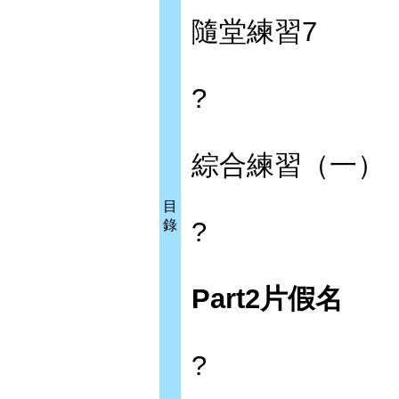
隨堂練習7
?
綜合練習（一）
目
?
錄
Part2
片假名
?