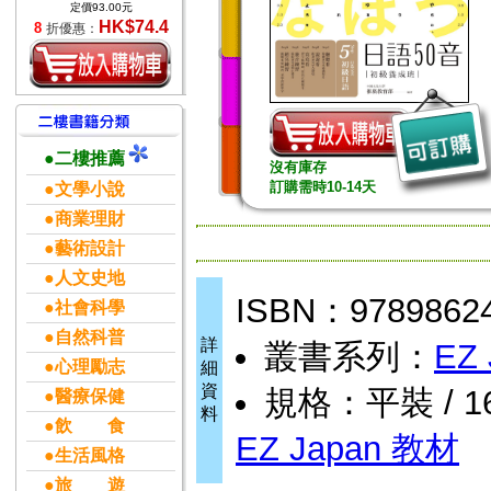
定價93.00元
HK$74.4
8
折優惠：
●二樓推薦
沒有庫存
訂購需時10-14天
●文學小說
●商業理財
●藝術設計
●人文史地
ISBN：9789862
●社會科學
●自然科普
詳
叢書系列：
EZ
●心理勵志
細
資
規格：平裝 / 16
●醫療保健
料
●飲 食
EZ Japan 教材
●生活風格
●旅 遊