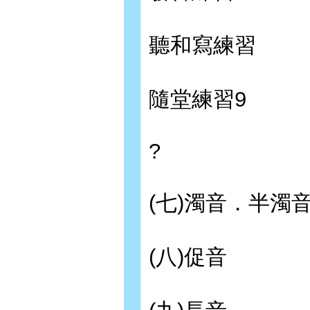
聽和寫練習
隨堂練習9
?
(七)濁音．半濁
(八)促音