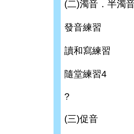
(二)濁音．半濁
發音練習
讀和寫練習
隨堂練習4
?
(三)促音