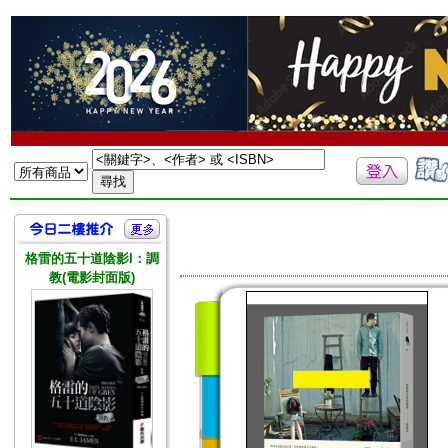
格雷的五十道陰影I：調
教(電影封面版)