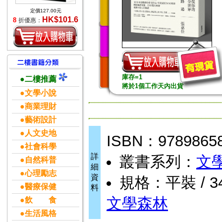
定價127.00元
HK$101.6
8
折優惠：
庫存=1
●二樓推薦
將於1個工作天內出貨
●文學小說
●商業理財
●藝術設計
●人文史地
ISBN：9789865
●社會科學
詳
叢書系列：
文
●自然科普
細
●心理勵志
資
規格：平裝 / 34
●醫療保健
料
文學森林
●飲 食
●生活風格