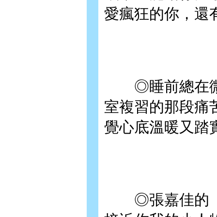
愛瘋狂的你，還
◎睡前總在微
室複習的那段痛
覺心底溫暖又踏
◎張嘉佳的《