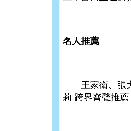
名人推薦
王家衛、張大
莉 跨界齊聲推薦