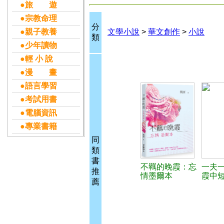
●旅 遊
●宗教命理
分
●親子教養
文學小說
>
華文創作
>
小說
類
●少年讀物
●輕 小 說
●漫 畫
●語言學習
●考試用書
●電腦資訊
●專業書籍
同
類
書
不羈的晚霞：忘
一夫
推
情墨爾本
霞中
薦