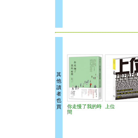
其
他
讀
者
也
你走慢了我的時
上位
買
間