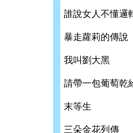
誰說女人不懂邏
暴走蘿莉的傳說
我叫劉大黑
請帶一包葡萄乾
末等生
三朵金花列傳