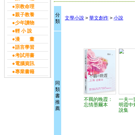
●宗教命理
●親子教養
分
文學小說
>
華文創作
>
小說
類
●少年讀物
●輕 小 說
●漫 畫
●語言學習
●考試用書
●電腦資訊
●專業書籍
同
類
書
不羈的晚霞：
一夫一
推
忘情墨爾本
明霞中
薦
說集