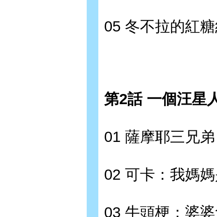
05 冬不拉的紅
第2話 一個汪星
01 薩摩耶三兄
02 可卡：我媽
03 牛頭梗：婆