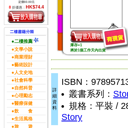
定價93.00元
HK$74.4
8
折優惠：
●二樓推薦
庫存=1
●文學小說
將於1個工作天內出貨
●商業理財
●藝術設計
●人文史地
ISBN：9789571
●社會科學
●自然科普
詳
叢書系列：
Sto
●心理勵志
細
資
●醫療保健
規格：平裝 / 28
料
●飲 食
Story
●生活風格
●旅 遊