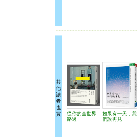
其
他
讀
者
也
從你的全世界
如果有一天，我
買
路過
們說再見