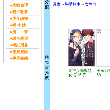
分
漫畫
>
戀愛故事
>
女性向
●宗教命理
類
●親子教養
●少年讀物
●輕 小 說
●漫 畫
●語言學習
●考試用書
●電腦資訊
同
●專業書籍
類
書
死神少爺與黑
王家?
推
女僕 16 完
68
薦