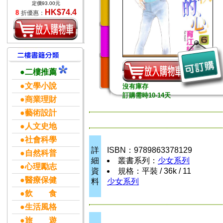
定價93.00元
HK$74.4
8
折優惠：
●二樓推薦
●文學小說
沒有庫存
訂購需時10-14天
●商業理財
●藝術設計
●人文史地
●社會科學
詳
ISBN：9789863378129
●自然科普
細
叢書系列：
少女系列
●心理勵志
資
規格：平裝 / 36k / 11
●醫療保健
料
少女系列
●飲 食
●生活風格
●旅 遊