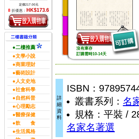
定價217.00元
HK$173.6
8
折優惠：
●二樓推薦
沒有庫存
訂購需時10-14天
●文學小說
●商業理財
●藝術設計
●人文史地
ISBN：9789574
●社會科學
●自然科普
詳
叢書系列：
名
細
●心理勵志
資
規格：平裝 / 288
●醫療保健
料
●飲 食
名家名著選
●生活風格