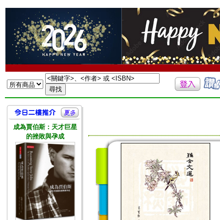
成為賈伯斯：天才巨星
的挫敗與孕成