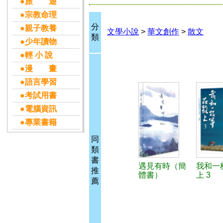
●旅 遊
●宗教命理
分
●親子教養
文學小說
>
華文創作
>
散文
類
●少年讀物
●輕 小 說
●漫 畫
●語言學習
●考試用書
●電腦資訊
●專業書籍
同
類
書
遇見有時（簡
我和一
推
體書）
上 3
薦