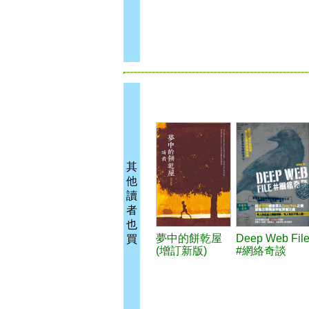
其
他
讀
者
也
夢中的餅乾屋
Deep Web Fil
買
(增訂新版)
#網絡奇談