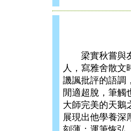
梁實秋嘗與友
人，寫雅舍散文
譏諷批評的語調
閒適超脫，筆觸
大師完美的天鵝
展現出他學養深
刻薄；運筆恢弘