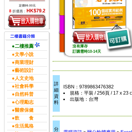
定價99.00元
HK$79.2
8
折優惠：
●二樓推薦
沒有庫存
訂購需時10-14天
●文學小說
●商業理財
●藝術設計
●人文史地
詳
●社會科學
ISBN：9789863476382
細
規格：平裝 / 256頁 / 17 x 23
●自然科普
資
出版地：台灣
●心理勵志
料
●醫療保健
●飲 食
●生活風格
分