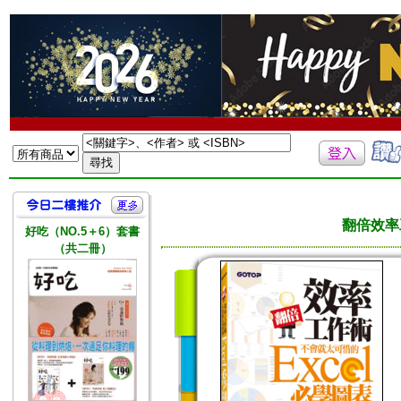
翻倍效率
好吃（NO.5＋6）套書
（共二冊）