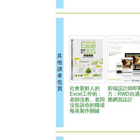
其
他
讀
者
也
社會新鮮人的
前端設計師即
買
Excel工作術：
力：RWD自適
老師沒教、老闆
應網頁設計
沒告訴你的職場
報表製作關鍵