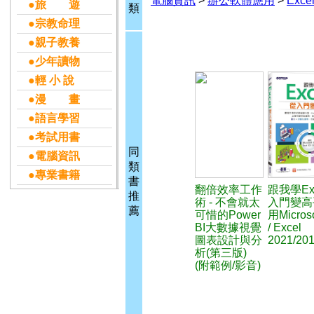
電腦資訊
>
辦公軟體應用
>
Exce
●旅 遊
類
●宗教命理
●親子教養
●少年讀物
●輕 小 說
●漫 畫
●語言學習
●考試用書
同
●電腦資訊
類
●專業書籍
書
翻倍效率工作
跟我學Ex
推
術 - 不會就太
入門變高
薦
可惜的Power
用Microso
BI大數據視覺
/ Excel
圖表設計與分
2021/201
析(第三版)
(附範例/影音)