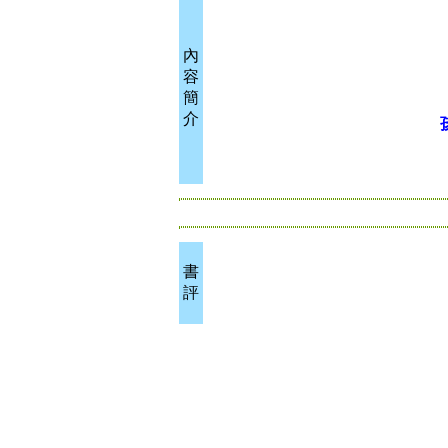
內
容
簡
介
書
評