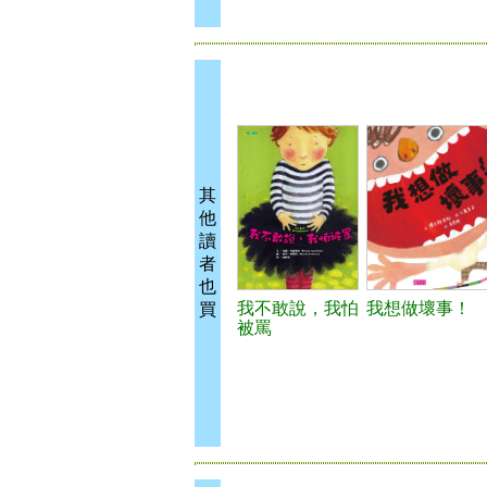
其
他
讀
者
也
我不敢說，我怕
我想做壞事！
買
被罵