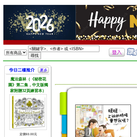
魔法森林（《秘密花
園》第二集，中文版獨
家附贈32頁練習本）
定價93.00元