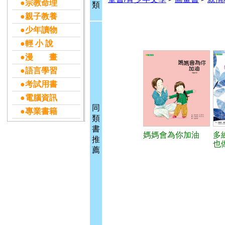
●宗教命理
類
●親子教養
●少年讀物
●輕 小 說
●漫 畫
●語言學習
●考試用書
●電腦資訊
同
●專業書籍
類
書
媽媽會為你加油
多
推
也
薦