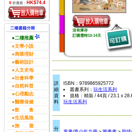
HK$74.4
8
折優惠：
沒有庫存
訂購需時10-14天
●二樓推薦
●文學小說
●商業理財
●藝術設計
●人文史地
●社會科學
詳
ISBN：9789865925772
●自然科普
細
叢書系列：
玩生活系列
●心理勵志
資
規格：精裝 / 44頁 / 23.1 x 28
●醫療保健
料
玩生活系列
●飲 食
●生活風格
●旅 遊
分
童書/青少年文學
>
圖畫書
>
親情