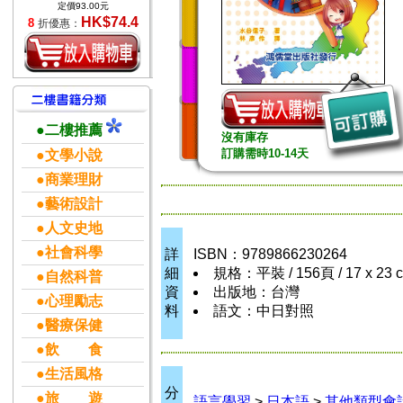
定價93.00元
HK$74.4
8
折優惠：
●二樓推薦
沒有庫存
訂購需時10-14天
●文學小說
●商業理財
●藝術設計
●人文史地
●社會科學
詳
ISBN：9789866230264
細
規格：平裝 / 156頁 / 17 x 23
●自然科普
資
出版地：台灣
●心理勵志
料
語文：中日對照
●醫療保健
●飲 食
●生活風格
分
●旅 遊
語言學習
>
日本語
>
其他類型會