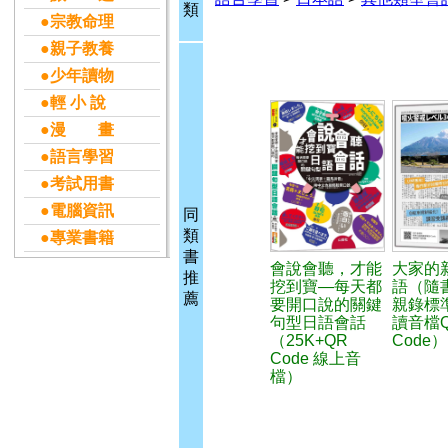
類
●宗教命理
●親子教養
●少年讀物
●輕 小 說
●漫 畫
●語言學習
●考試用書
●電腦資訊
同
類
●專業書籍
書
會說會聽，才能
大家的
推
挖到寶—每天都
語（隨
薦
要開口說的關鍵
親錄標
句型日語會話
讀音檔
（25K+QR
Code）
Code 線上音
檔）