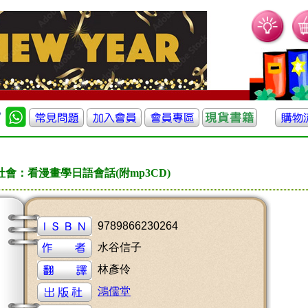
社會：看漫畫學日語會話(附mp3CD)
9789866230264
水谷信子
林彥伶
鴻儒堂