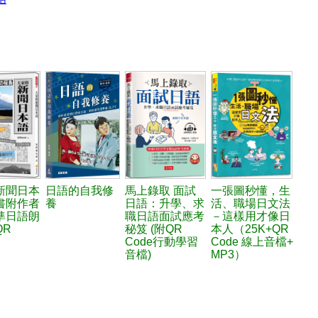
新聞日本
日語的自我修
馬上錄取 面試
一張圖秒懂，生
書附作者
養
日語：升學、求
活、職場日文法
準日語朗
職日語面試應考
－這樣用才像日
QR
秘笈 (附QR
本人（25K+QR
Code行動學習
Code 線上音檔+
音檔)
MP3）