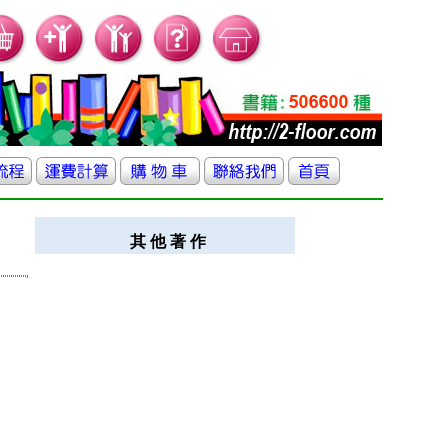
其 他 著 作