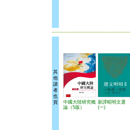
其
他
讀
者
也
中國大陸研究概
新譯昭明文選
買
論（5版）
(一)