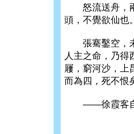
怒流送舟，兩
頭，不覺欲仙也
張騫鑿空，未
人主之命，乃得
屨，窮河沙，上
而為四，死不恨
——徐霞客