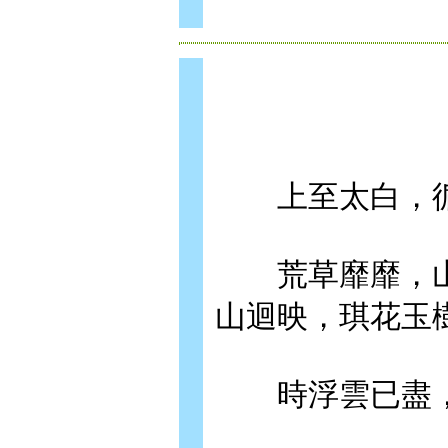
上至太白，循
荒草靡靡，山
山迴映，琪花玉
時浮雲已盡，