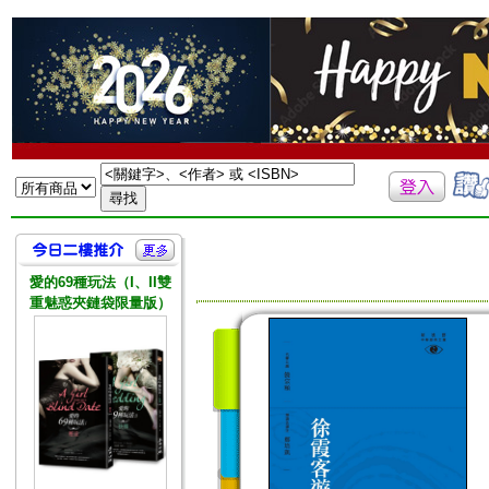
愛的69種玩法（I、II雙
重魅惑夾鏈袋限量版）