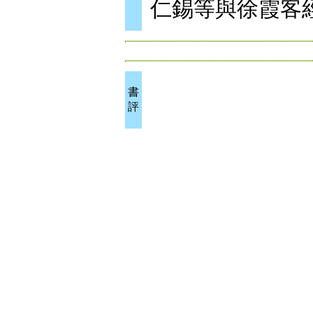
仁錫等與徐霞客
書
評