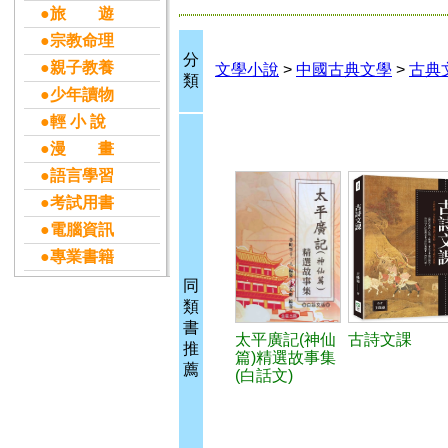
●旅 遊
●宗教命理
分
●親子教養
文學小說
>
中國古典文學
>
古典
類
●少年讀物
●輕 小 說
●漫 畫
●語言學習
●考試用書
●電腦資訊
●專業書籍
同
類
書
太平廣記(神仙
古詩文課
推
篇)精選故事集
薦
(白話文)