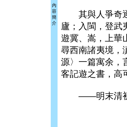
內
容
其與人爭奇逐
簡
介
廬；入閩，登武
遊冀、嵩，上華
尋西南諸夷境，
源〉一篇寓余，
客記遊之書，高
——明末清初