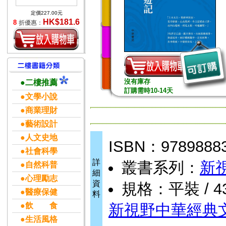
定價227.00元
HK$181.6
8
折優惠：
沒有庫存
●二樓推薦
訂購需時10-14天
●文學小說
●商業理財
●藝術設計
●人文史地
ISBN：9789888
●社會科學
詳
叢書系列：
新
●自然科普
細
●心理勵志
資
規格：平裝 / 436
●醫療保健
料
●飲 食
新視野中華經典
●生活風格