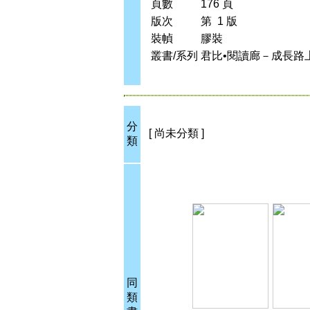
頁數
176 頁
版次
第 1 版
裝幀
膠裝
叢書/系列
君比•閱讀廊－成長路
分
[ 尚未分類 ]
類
同
類