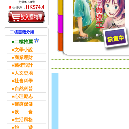
定價93.00元
HK$74.4
8
折優惠：
●二樓推薦
●文學小說
●商業理財
●藝術設計
●人文史地
●社會科學
●自然科普
●心理勵志
●醫療保健
●飲 食
●生活風格
●旅 遊