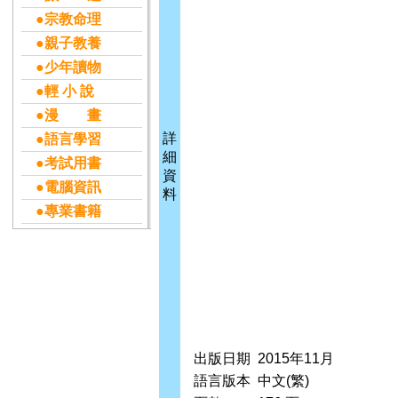
●宗教命理
●親子教養
●少年讀物
●輕 小 說
●漫 畫
詳
●語言學習
細
●考試用書
資
●電腦資訊
料
●專業書籍
出版日期
2015年11月
語言版本
中文(繁)