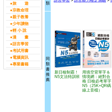
語言學習
>
語言能力檢定測驗
>
類
●旅 遊
●宗教命理
●親子教養
●少年讀物
●輕 小 說
●漫 畫
●語言學習
●考試用書
●電腦資訊
同
類
●專業書籍
書
新日檢制霸！
用填空背單字＆
推
N5文法特訓班
情境網：絕對合
薦
格 日檢必考單字
N5（25K+QR碼
線上音檔）