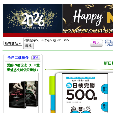
新日
愛的69種玩法（I、II雙
重魅惑夾鏈袋限量版）