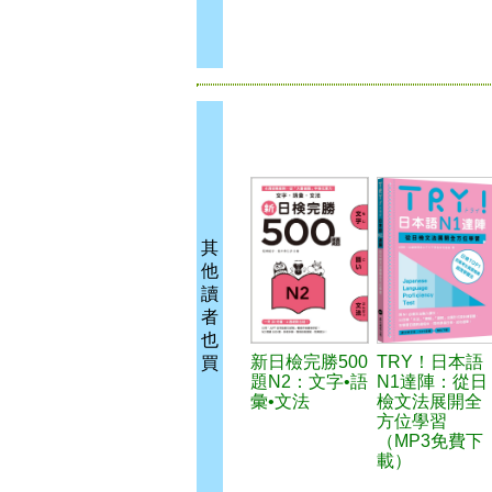
其
他
讀
者
也
新日檢完勝500
TRY！日本語
買
題N2：文字•語
N1達陣：從日
彙•文法
檢文法展開全
方位學習
（MP3免費下
載）