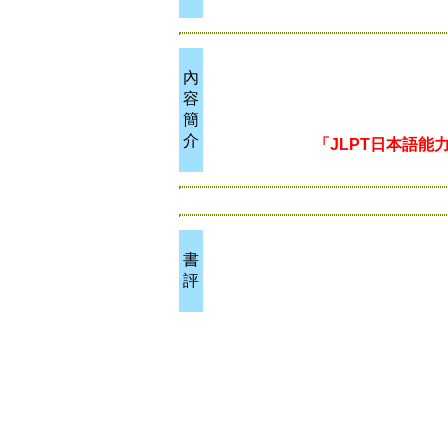
內
容
簡
介
「JLPT日本語
書
評