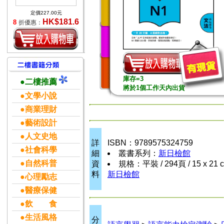
定價227.00元
HK$181.6
8
折優惠：
庫存=3
●二樓推薦
將於1個工作天內出貨
●文學小說
●商業理財
●藝術設計
●人文史地
詳
ISBN：9789575324759
●社會科學
細
叢書系列：
新日檢館
●自然科普
資
規格：平裝 / 294頁 / 15 x 21 
料
新日檢館
●心理勵志
●醫療保健
●飲 食
●生活風格
分