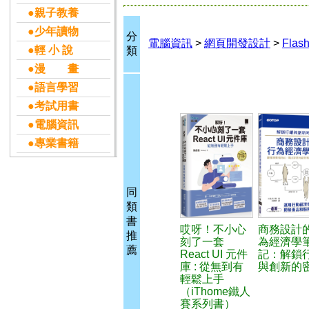
●親子教養
●少年讀物
分
電腦資訊
>
網頁開發設計
>
Flas
●輕 小 說
類
●漫 畫
●語言學習
●考試用書
●電腦資訊
●專業書籍
同
類
書
哎呀！不小心
商務設計
推
刻了一套
為經濟學
薦
React UI 元件
記：解鎖
庫 : 從無到有
與創新的
輕鬆上手
（iThome鐵人
賽系列書）