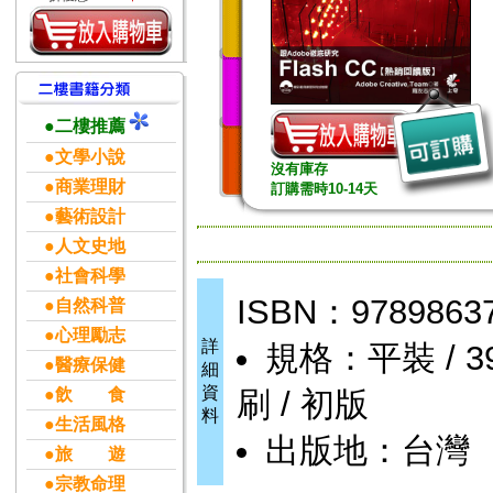
●二樓推薦
●文學小說
沒有庫存
●商業理財
訂購需時10-14天
●藝術設計
●人文史地
●社會科學
ISBN：9789863
●自然科普
●心理勵志
詳
規格：平裝 / 392
●醫療保健
細
資
●飲 食
刷 / 初版
料
●生活風格
出版地：台灣
●旅 遊
●宗教命理