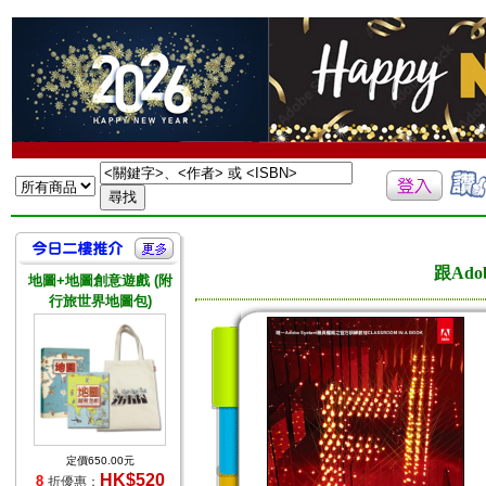
跟Ado
地圖+地圖創意遊戲 (附
行旅世界地圖包)
定價650.00元
HK$520
8
折優惠：