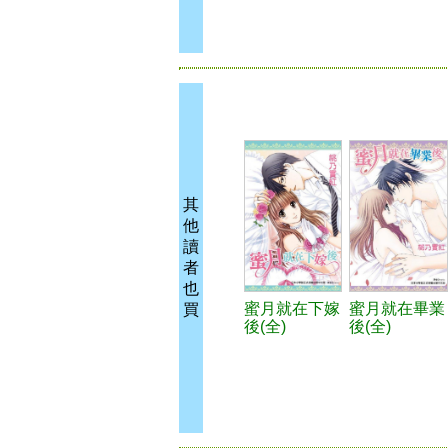
其
他
讀
者
也
蜜月就在下嫁
蜜月就在畢業
買
後(全)
後(全)