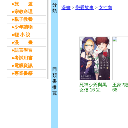
●旅 遊
分
漫畫
>
戀愛故事
>
女性向
類
●宗教命理
●親子教養
●少年讀物
●輕 小 說
●漫 畫
●語言學習
●考試用書
●電腦資訊
同
●專業書籍
類
書
死神少爺與黑
王家?
推
女僕 16 完
68
薦