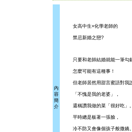
女高中生×化學老師的
禁忌新婚之戀?
只要和老師結婚就能一筆勾
怎麼可能有這種事！
但老師居然用甜言蜜語對我
內
容
「不愧是我的老婆」，
簡
還稱讚我做的菜「很好吃」
介
平時總是板著一張臉，
冷不防又會像個孩子般撒嬌