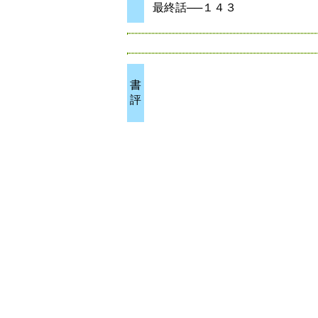
最終話──１４３
書
評