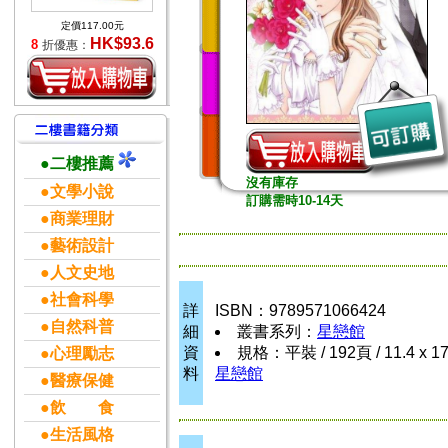
定價117.00元
HK$93.6
8
折優惠：
●二樓推薦
沒有庫存
●文學小說
訂購需時10-14天
●商業理財
●藝術設計
●人文史地
●社會科學
詳
ISBN：9789571066424
●自然科普
細
叢書系列：
星戀館
資
規格：平裝 / 192頁 / 11.4 x 1
●心理勵志
料
星戀館
●醫療保健
●飲 食
●生活風格