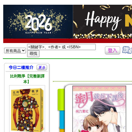
比利戰爭【完整新譯
本】