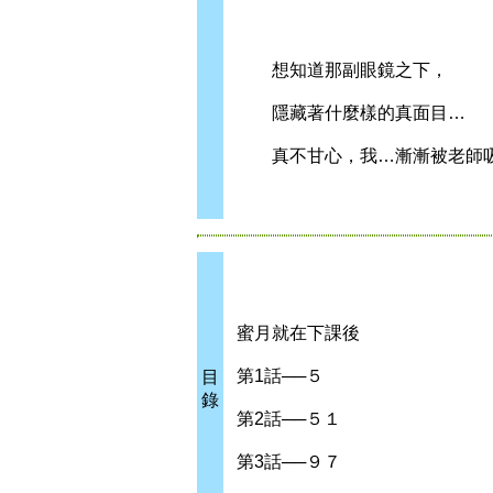
想知道那副眼鏡之下，
隱藏著什麼樣的真面目…
真不甘心，我…漸漸被老師吸
蜜月就在下課後
第1話──５
目
錄
第2話──５１
第3話──９７