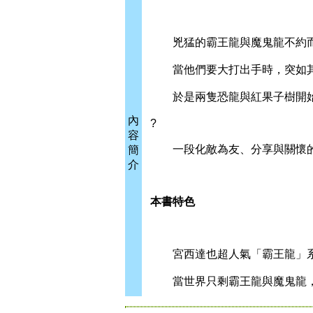
兇猛的霸王龍與魔鬼龍不約而
當他們要大打出手時，突如其
於是兩隻恐龍與紅果子樹開始
內
?
容
一段化敵為友、分享與關懷的
簡
介
本書特色
宮西達也超人氣「霸王龍」系
當世界只剩霸王龍與魔鬼龍，