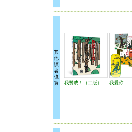
其
他
讀
者
也
我贊成！（二版）
我愛你
買