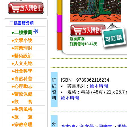
●二樓推薦
沒有庫存
●文學小說
訂購需時10-14天
●商業理財
●藝術設計
●人文史地
●社會科學
●自然科普
詳
ISBN：9789862116234
細
叢書系列：
繪本時間
●心理勵志
資
規格：精裝 / 48頁 / 21 x 25.7
●醫療保健
料
繪本時間
●飲 食
●生活風格
●旅 遊
分
●宗教命理
童書/青少年文學
>
圖畫書
>
親情