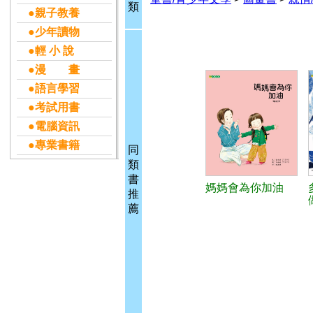
類
●親子教養
●少年讀物
●輕 小 說
●漫 畫
●語言學習
●考試用書
●電腦資訊
●專業書籍
同
類
書
媽媽會為你加油
推
薦