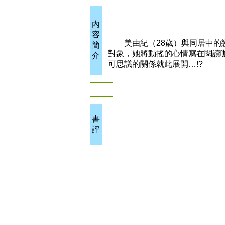
內
容
美由紀（28歲）與同居中的戀
簡
對象，她將動搖的心情寫在閱讀
介
可思議的關係就此展開…!?
書
評