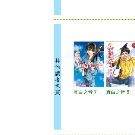
其
他
讀
者
也
真白之音 7
真白之音 6
買