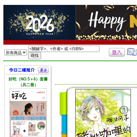
好吃（NO.5＋6）套書
（共二冊）