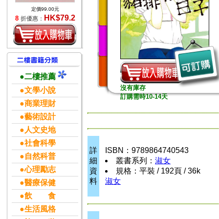
定價99.00元
HK$79.2
8
折優惠：
●二樓推薦
沒有庫存
●文學小說
訂購需時10-14天
●商業理財
●藝術設計
●人文史地
●社會科學
詳
ISBN：9789864740543
●自然科普
細
叢書系列：
淑女
●心理勵志
資
規格：平裝 / 192頁 / 36k
料
淑女
●醫療保健
●飲 食
●生活風格