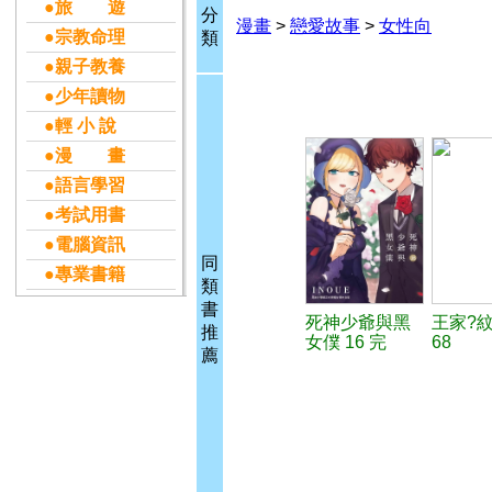
●旅 遊
分
漫畫
>
戀愛故事
>
女性向
●宗教命理
類
●親子教養
●少年讀物
●輕 小 說
●漫 畫
●語言學習
●考試用書
●電腦資訊
同
●專業書籍
類
書
死神少爺與黑
王家?
推
女僕 16 完
68
薦