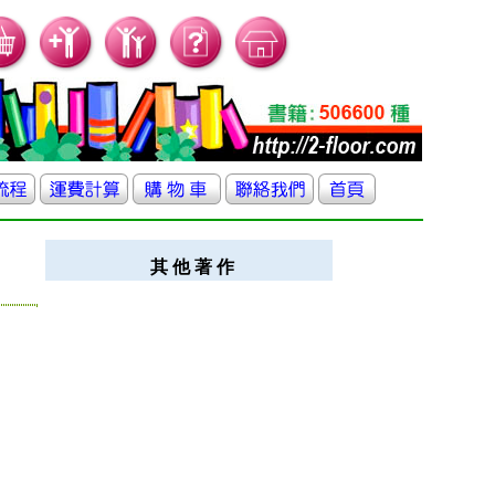
其 他 著 作