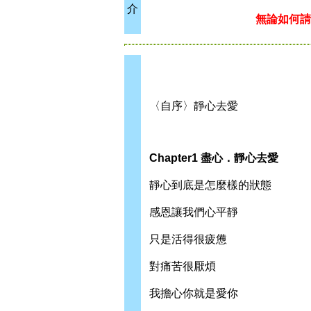
介
無論如何請
〈自序〉靜心去愛
Chapter1 盡心．靜心去愛
靜心到底是怎麼樣的狀態
感恩讓我們心平靜
只是活得很疲憊
對痛苦很厭煩
我擔心你就是愛你