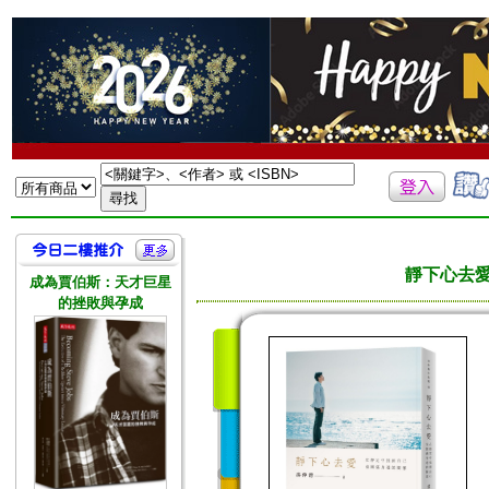
靜下心去
成為賈伯斯：天才巨星
的挫敗與孕成