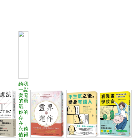
給我
一點
耍廢
的勇
氣：
你的
存
在，
永遠
值得