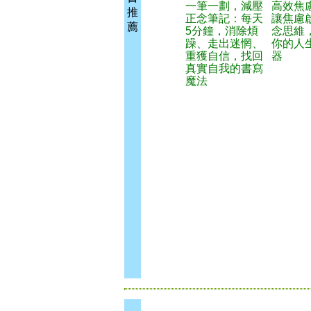
一筆一劃，減壓
高效焦
推
正念筆記：每天
讓焦慮
薦
5分鐘，消除煩
念思維
躁、走出迷惘、
你的人
重獲自信，找回
器
真實自我的書寫
魔法