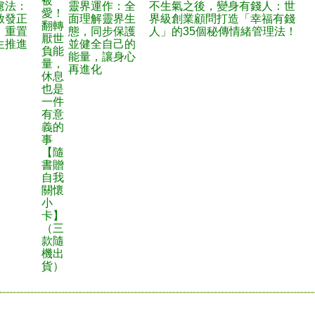
被
慮法：
靈界運作：全
不生氣之後，變身有錢人：世
愛！
啟發正
面理解靈界生
界級創業顧問打造「幸福有錢
翻轉
，重置
態，同步保護
人」的35個秘傳情緒管理法！
厭世
生推進
並健全自己的
負能
能量，讓身心
量，
再進化
休息
也是
一件
有意
義的
事
【隨
書贈
自我
關懷
小
卡】
（三
款隨
機出
貨）