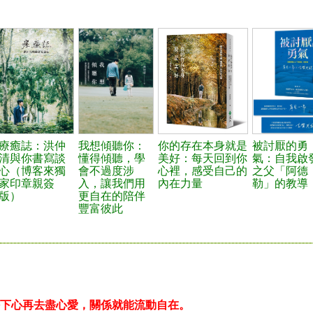
療癒誌：洪仲
我想傾聽你：
你的存在本身就是
被討厭的勇
清與你書寫談
懂得傾聽，學
美好：每天回到你
氣：自我啟
心（博客來獨
會不過度涉
心裡，感受自己的
之父「阿德
家印章親簽
入，讓我們用
內在力量
勒」的教導
版）
更自在的陪伴
豐富彼此
下心再去盡心愛，關係就能流動自在。