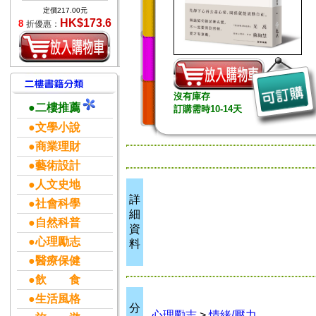
定價217.00元
HK$173.6
8
折優惠：
沒有庫存
●二樓推薦
訂購需時10-14天
●文學小說
●商業理財
●藝術設計
●人文史地
詳
●社會科學
細
●自然科普
資
●心理勵志
料
●醫療保健
●飲 食
●生活風格
分
心理勵志
>
情緒/壓力