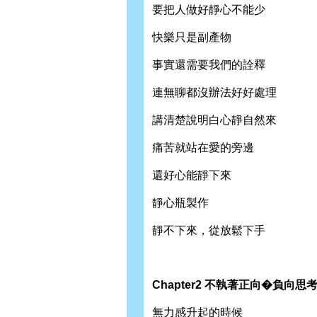
要把人做好靜心不能少
快樂只是副產物
事實還需要我們的詮釋
連無聊都沒辦法好好處理
講清楚說明白心靜自然來
痛苦就站在愛的旁邊
還好心能靜下來
靜心瓶製作
靜不下來，從放鬆下手
Chapter2 不執著正向�負向思
無力感升起的時候