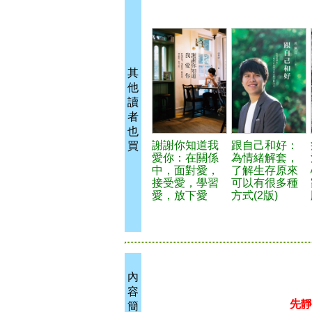
其
他
讀
者
也
謝謝你知道我
跟自己和好：
買
愛你：在關係
為情緒解套，
中，面對愛，
了解生存原來
接受愛，學習
可以有很多種
愛，放下愛
方式(2版)
內
容
先靜
簡