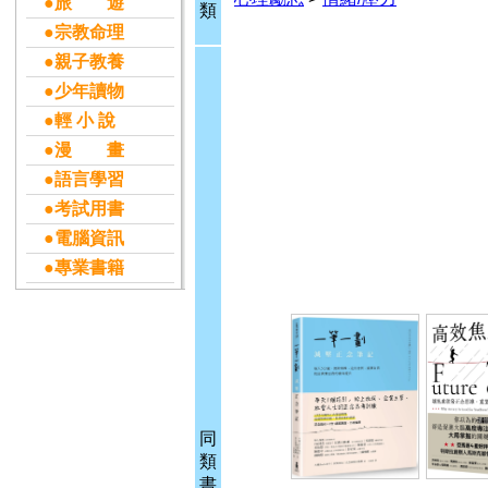
●旅 遊
類
●宗教命理
●親子教養
●少年讀物
●輕 小 說
●漫 畫
●語言學習
●考試用書
●電腦資訊
●專業書籍
同
類
書