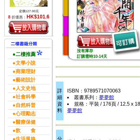
定價127.00元
HK$101.6
8
折優惠：
沒有庫存
●二樓推薦
訂購需時10-14天
●文學小說
●商業理財
●藝術設計
●人文史地
詳
ISBN：9789571070063
●社會科學
細
叢書系列：
夢夢館
資
規格：平裝 / 176頁 / 12.5 x 1
●自然科普
料
夢夢館
●心理勵志
●醫療保健
●飲 食
●生活風格
分