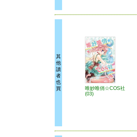
其
他
讀
者
也
唯妙唯俏☆COS社
買
(03)