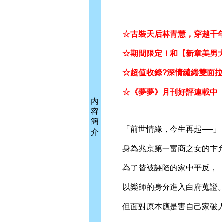
☆古裝天后林青慧，穿越千年
☆期間限定！和【新章美男大
☆超值收錄?深情繾綣雙面
☆《夢夢》月刊好評連載中
內
容
簡
「前世情緣，今生再起──」
介
身為兆京第一富商之女的卞
為了替被誣陷的家中平反，
以樂師的身分進入白府蒐證
但面對原本應是害自己家破人