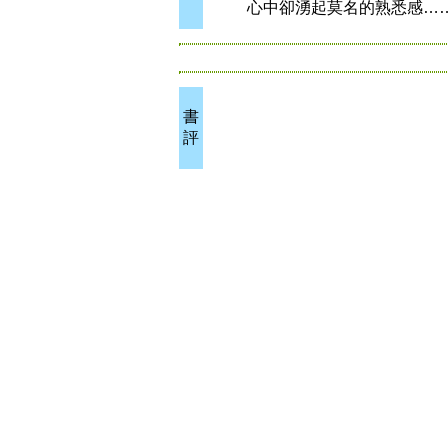
心中卻湧起莫名的熟悉感…
書
評