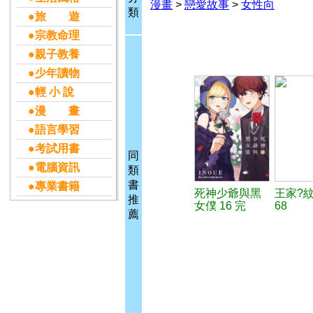
漫畫
>
戀愛故事
>
女性向
類
●旅 遊
●宗教命理
●親子教養
●少年讀物
●輕 小 說
●漫 畫
●語言學習
●考試用書
同
●電腦資訊
類
書
●專業書籍
死神少爺與黑
王家?
推
女僕 16 完
68
薦