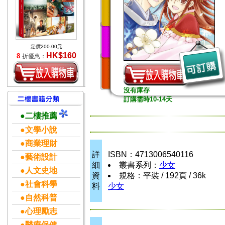
定價200.00元
HK$160
8
折優惠：
沒有庫存
訂購需時10-14天
●二樓推薦
●文學小說
●商業理財
詳
ISBN：4713006540116
●藝術設計
細
叢書系列：
少女
●人文史地
資
規格：平裝 / 192頁 / 36k
●社會科學
料
少女
●自然科普
●心理勵志
●醫療保健