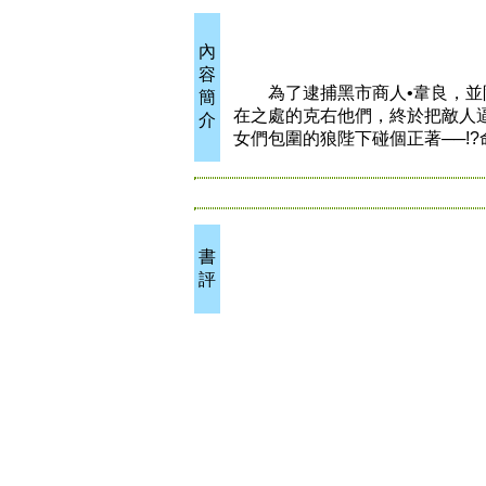
內
容
為了逮捕黑市商人•韋良，並阻
簡
在之處的克右他們，終於把敵人
介
女們包圍的狼陛下碰個正著──!?
書
評