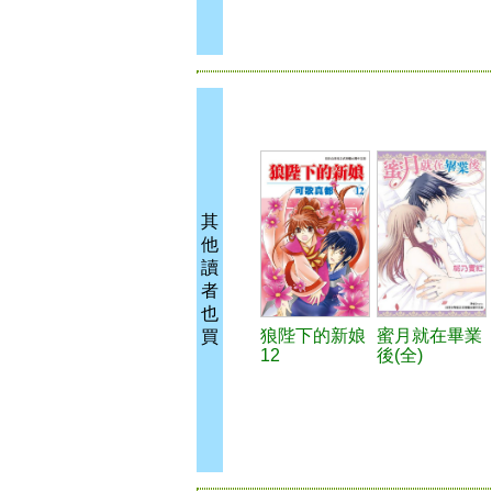
其
他
讀
者
也
狼陛下的新娘
蜜月就在畢業
買
12
後(全)