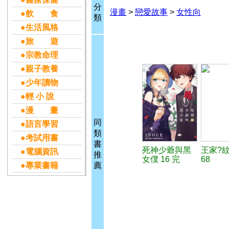
分
漫畫
>
戀愛故事
>
女性向
●飲 食
類
●生活風格
●旅 遊
●宗教命理
●親子教養
●少年讀物
●輕 小 說
●漫 畫
同
●語言學習
類
●考試用書
書
死神少爺與黑
王家?
●電腦資訊
推
女僕 16 完
68
●專業書籍
薦