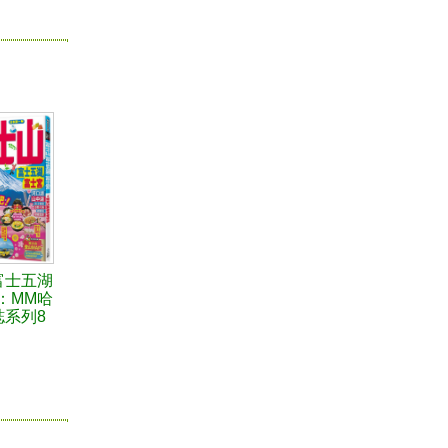
富士五湖
：MM哈
誌系列8