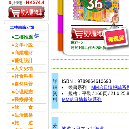
HK$74.4
8
折優惠：
●二樓推薦
庫存=5
●文學小說
將於1個工作天內出貨
●商業理財
●藝術設計
●人文史地
●社會科學
詳
ISBN：9789864610693
●自然科普
細
叢書系列：
MM哈日情報誌系
●心理勵志
資
規格：平裝 / 160頁 / 21 x 25.
●醫療保健
料
MM哈日情報誌系列
●飲 食
●生活風格
●旅 遊
分
旅遊
>
日本
>
北海道