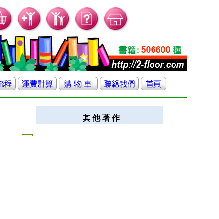
其 他 著 作