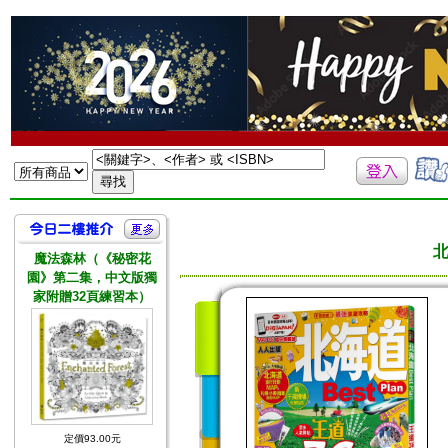
北
魔法森林（《秘密花
園》第二集，中文版獨
家附贈32頁練習本）
定價93.00元