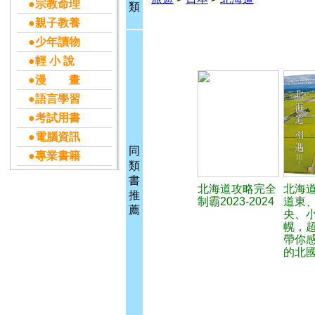
●宗教命理
類
●親子教養
●少年讀物
●輕 小 說
●漫 畫
●語言學習
●考試用書
●電腦資訊
同
●專業書籍
類
書
北海道攻略完全
北海
推
制霸2023-2024
道東
薦
央、
幌，
帶你
的北