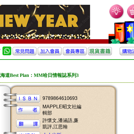
海道Best Plan：MM哈日情報誌系列3
9789864610693
MAPPLE昭文社編
輯部
許懷文,潘涵語,廉
凱評,江思翰