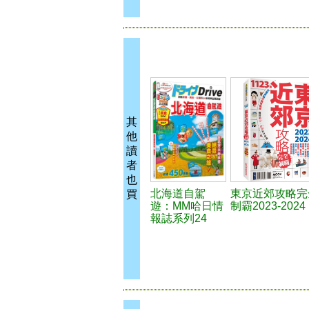
其
他
讀
者
也
北海道自駕
東京近郊攻略完
買
遊：MM哈日情
制霸2023-2024
報誌系列24