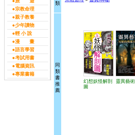
●旅 遊
類
●宗教命理
●親子教養
●少年讀物
●輕 小 說
●漫 畫
●語言學習
●考試用書
同
●電腦資訊
類
●專業書籍
書
幻想妖怪解剖
靈異藝術
推
圖
薦