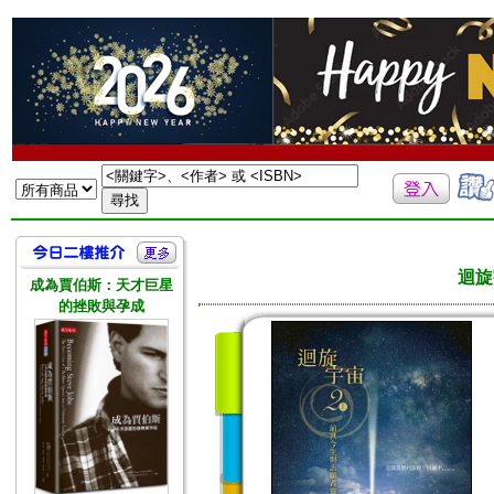
迴旋
成為賈伯斯：天才巨星
的挫敗與孕成