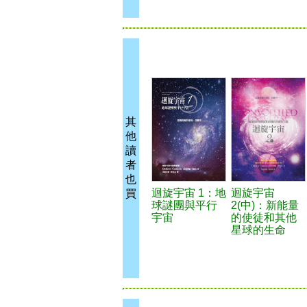
其
他
讀
者
也
迴旋宇宙 1：地
迴旋宇宙
買
球謎團與平行
2(中)：新能量
宇宙
的使徒和其他
星球的生命