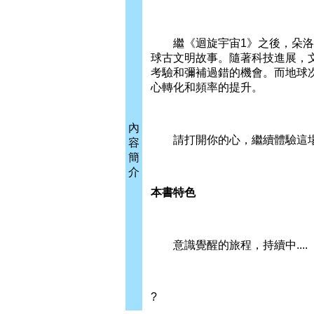
繼《迴旋宇宙1》之後，朵洛莉
球古文明故事。隨著科技進展，
考驗和彌補過錯的機會。而地球
心轉化和頻率的提升。
內
請打開你的心，繼續體驗這場
容
簡
介
本書特色
意識覺醒的旅程，持續中....
?