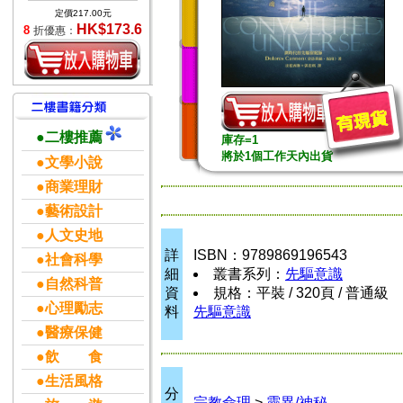
定價217.00元
HK$173.6
8
折優惠：
●二樓推薦
庫存=1
將於1個工作天內出貨
●文學小說
●商業理財
●藝術設計
●人文史地
詳
ISBN：9789869196543
●社會科學
細
叢書系列：
先驅意識
●自然科普
資
規格：平裝 / 320頁 / 普通級
●心理勵志
料
先驅意識
●醫療保健
●飲 食
●生活風格
分
宗教命理
>
靈異/神秘