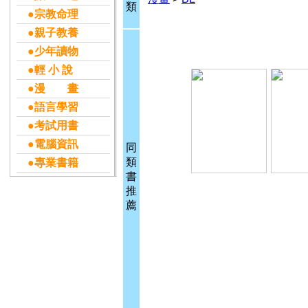
類
●宗教命理
●親子教養
●少年讀物
●輕 小 說
●漫 畫
●語言學習
●考試用書
●電腦資訊
同
類
●專業書籍
書
推
薦