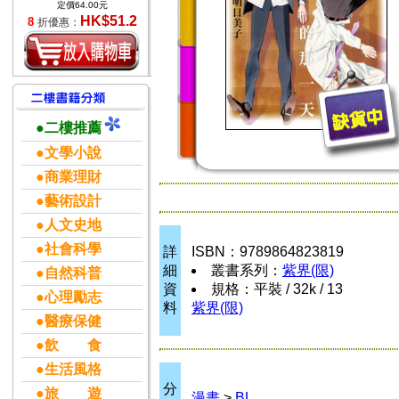
定價64.00元
HK$51.2
8
折優惠：
●二樓推薦
●文學小說
●商業理財
●藝術設計
●人文史地
●社會科學
詳
ISBN：9789864823819
細
叢書系列：
紫界(限)
●自然科普
資
規格：平裝 / 32k / 13
●心理勵志
料
紫界(限)
●醫療保健
●飲 食
●生活風格
分
●旅 遊
漫畫
>
BL