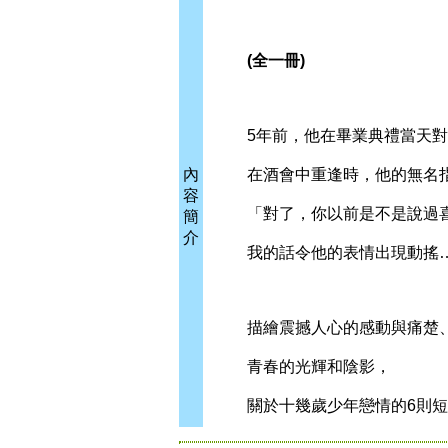
(全一冊)
5年前，他在畢業典禮當天對
內
在酒會中重逢時，他的無名指
容
「對了，你以前是不是說過喜
簡
介
我的話令他的表情出現動搖
描繪震撼人心的感動與痛楚
青春的光輝和陰影，
關於十幾歲少年戀情的6則短