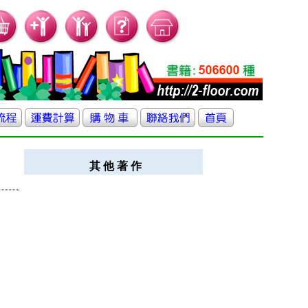
其 他 著 作