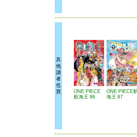
其
他
讀
者
也
ONE PIECE
ONE PIECE
買
航海王 86
海王 87