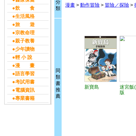
分
漫畫
>
動作冒險
>
冒險／探險
>
●飲 食
類
●生活風格
●旅 遊
●宗教命理
●親子教養
●少年讀物
●輕 小 說
●漫 畫
同
●語言學習
類
●考試用書
書
新寶島
迷宮飯(
推
●電腦資訊
版
薦
●專業書籍