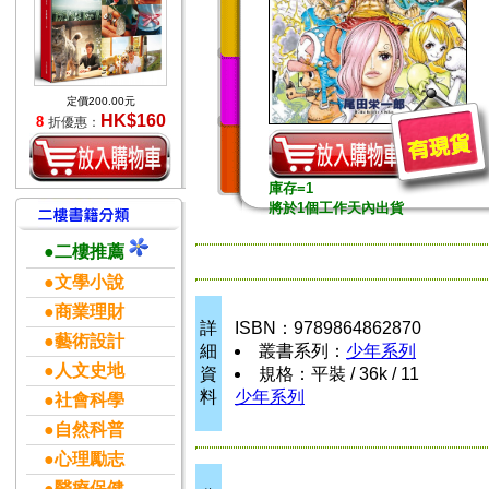
定價200.00元
HK$160
8
折優惠：
庫存=1
將於1個工作天內出貨
●二樓推薦
●文學小說
●商業理財
詳
ISBN：9789864862870
●藝術設計
細
叢書系列：
少年系列
●人文史地
資
規格：平裝 / 36k / 11
料
少年系列
●社會科學
●自然科普
●心理勵志
●醫療保健