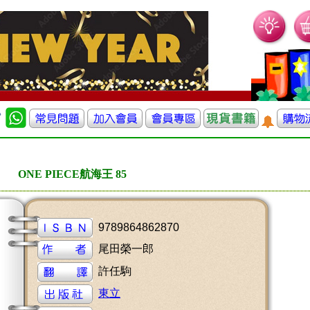
ONE PIECE航海王 85
9789864862870
尾田榮一郎
許任駒
東立