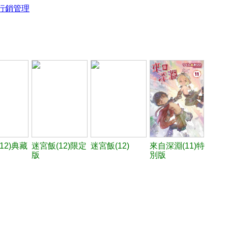
行銷管理
12)典藏
迷宮飯(12)限定
迷宮飯(12)
來自深淵(11)特
版
別版