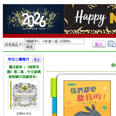
你
魔法森林（《秘密花
園》第二集，中文版獨
家附贈32頁練習本）
定價93.00元