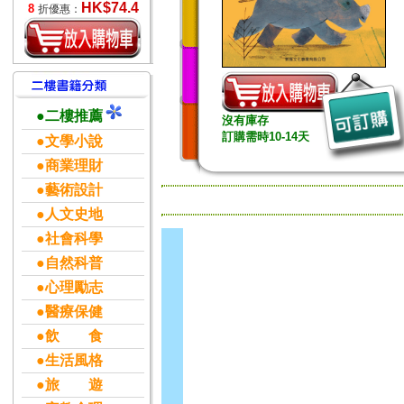
HK$74.4
8
折優惠：
●二樓推薦
沒有庫存
訂購需時10-14天
●文學小說
●商業理財
●藝術設計
●人文史地
●社會科學
●自然科普
●心理勵志
●醫療保健
●飲 食
●生活風格
●旅 遊