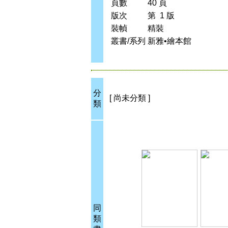
頁數
40 頁
版次
第 1 版
裝幀
精裝
叢書/系列
新雅•繪本館
分
[ 尚未分類 ]
類
同
類