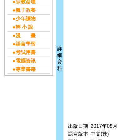
●宗教命理
●親子教養
●少年讀物
●輕 小 說
●漫 畫
●語言學習
詳
●考試用書
細
●電腦資訊
資
料
●專業書籍
出版日期
2017年08月
語言版本
中文(繁)