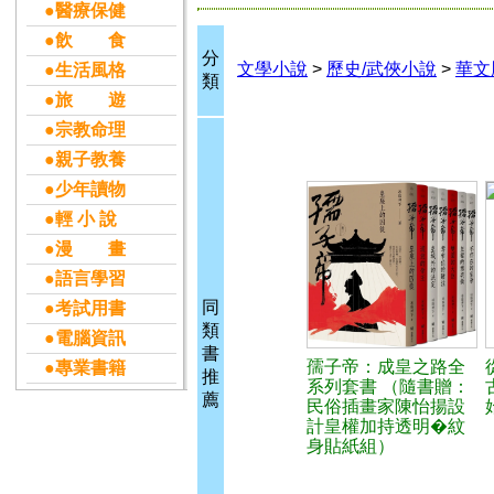
●醫療保健
●飲 食
分
文學小說
>
歷史/武俠小說
>
華文
●生活風格
類
●旅 遊
●宗教命理
●親子教養
●少年讀物
●輕 小 說
●漫 畫
●語言學習
同
●考試用書
類
●電腦資訊
書
孺子帝：成皇之路全
●專業書籍
推
系列套書 （隨書贈：
薦
民俗插畫家陳怡揚設
計皇權加持透明�紋
身貼紙組）