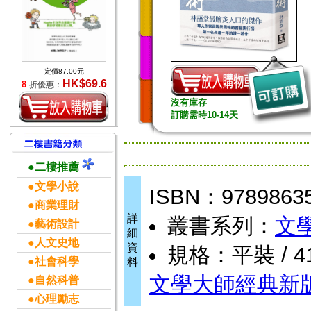
定價87.00元
HK$69.6
8
折優惠：
沒有庫存
訂購需時10-14天
●二樓推薦
●文學小說
ISBN：9789863
●商業理財
詳
叢書系列：
文
●藝術設計
細
●人文史地
資
規格：平裝 / 416
●社會科學
料
文學大師經典新
●自然科普
●心理勵志