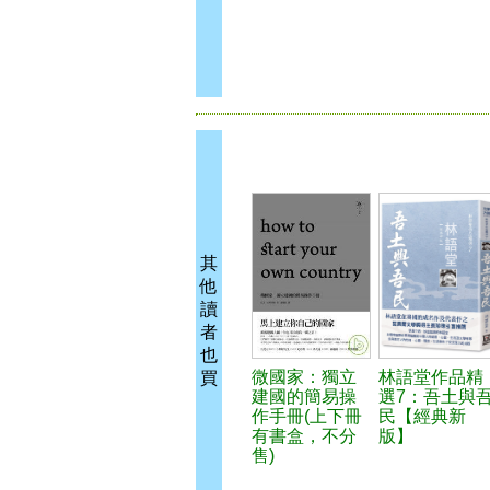
其
他
讀
者
也
微國家：獨立
林語堂作品精
買
建國的簡易操
選7：吾土與
作手冊(上下冊
民【經典新
有書盒，不分
版】
售)