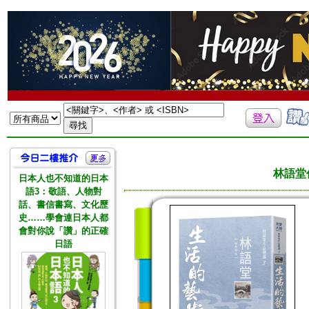
林語堂
日本人也不知道的日本
語3：敬語、人物對
話、書信書寫、文化歷
史……學會連日本人都
會對你說「讚」的正確
日語