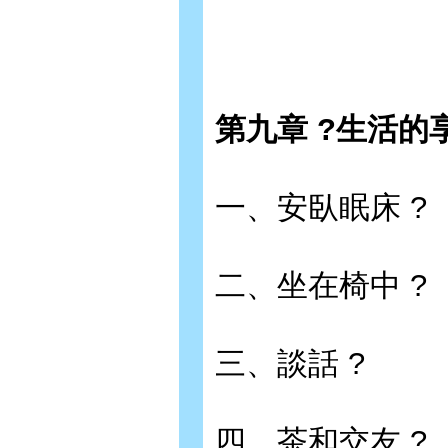
第九章 ?生活的
一、安臥眠床 ?
二、坐在椅中 ?
三、談話 ?
四、茶和交友 ?