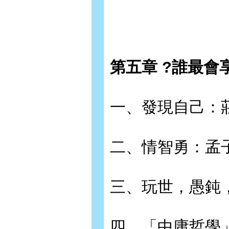
第五章 ?誰最會
一、發現自己：莊
二、情智勇：孟子
三、玩世，愚鈍，
四、「中庸哲學」