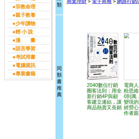
商業理財
>
電子商務
>
網路行銷
類
●宗教命理
●親子教養
●少年讀物
●輕 小 說
●漫 畫
●語言學習
●考試用書
●電腦資訊
同
●專業書籍
類
書
2040數位行銷
電商人
推
圈客法則：用全
粉思維
薦
新行銷4P與顧
0到萬
客建立連結，讓
變現的
商品熱賣又長銷
經營心
作者親