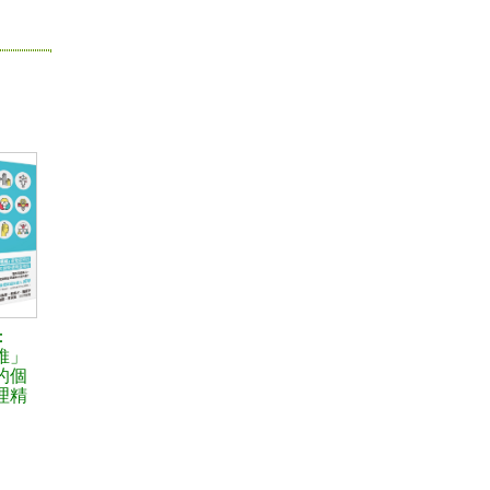
：
維」
的個
理精