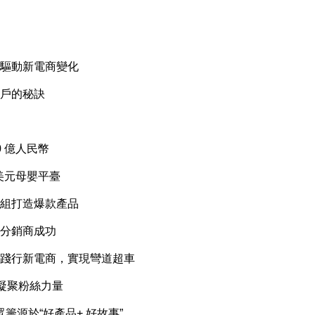
驅動新電商變化
戶的秘訣
 億人民幣
美元母嬰平臺
組打造爆款產品
分銷商成功
踐行新電商，實現彎道超車
凝聚粉絲力量
籌源於“好產品+ 好故事”