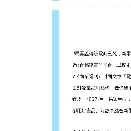
?馬雲說傳統電商已死，新零
?郭台銘說電商平台已成歷史
?《商業週刊》封面文章「電
面對流量紅利枯竭、低價競爭
蝦皮、486先生、易咖生技；
卻用好產品、好故事結合新零