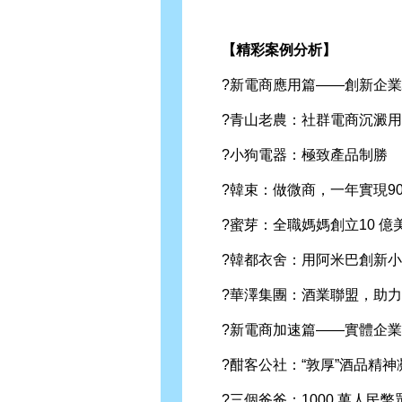
【精彩案例分析】
?新電商應用篇——創新企業
?青山老農：社群電商沉澱用
?小狗電器：極致產品制勝
?韓束：做微商，一年實現90
?蜜芽：全職媽媽創立10 億
?韓都衣舍：用阿米巴創新小
?華澤集團：酒業聯盟，助力
?新電商加速篇——實體企業
?酣客公社：“敦厚”酒品精神
?三個爸爸：1000 萬人民幣眾