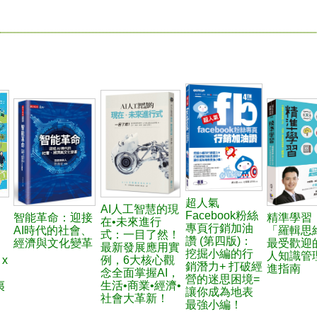
超人氣
AI人工智慧的現
Facebook粉絲
智能革命：迎接
精準學習
在•未來進行
專頁行銷加油
AI時代的社會、
「羅輯思
式：一目了然！
讚 (第四版)：
經濟與文化變革
最受歡迎
最新發展應用實
挖掘小編的行
人知識管
x
例，6大核心觀
銷潛力+ 打破經
進指南
念全面掌握AI，
營的迷思困境=
夷
生活•商業•經濟•
讓你成為地表
社會大革新！
最強小編！