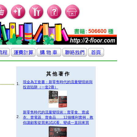
其 他 著 作
現金為王套書：新零售時代的流量變現術與
1.
投資陷阱（一套2冊）
新零售時代的流量變現術：賣零食、賣成
2.
衣、賣電器、賣食品……12個獲利實例，教
你讓顧客從買來試試看、變成一直回來買