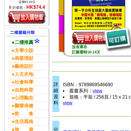
定價93.00元
HK$74.4
8
折優惠：
●二樓推薦
沒有庫存
●文學小說
訂購需時10-14天
●商業理財
●藝術設計
●人文史地
●社會科學
詳
ISBN：9789869546690
●自然科普
細
叢書系列：
view
資
規格：平裝 / 256頁 / 15 x 21 
●心理勵志
料
view
●醫療保健
●飲 食
●生活風格
●旅 遊
分