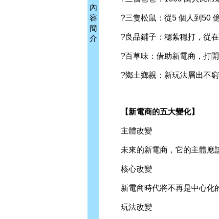
內
容
?三隻松鼠：從5 個人到50 
簡
?良品鋪子：穩紮穩打，從在
介
?百草味：借助新電商，打開
?鄉土鄉親：新玩法層出不窮，
【新電商的五大變化】
主體改變
未來的新電商，它的主體應該
核心改變
新電商時代將不再是中心化的
玩法改變