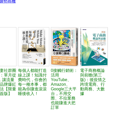
/趨勢商機
妻社群圈
每個人都能打造
0接觸行銷術：
電子商務概論
：單月從
線上課！知識付
活用
與前瞻(第三
，讓流量
費時代，你會的
YouTube、
版)：後疫情之
品牌爆紅
每一種本事，都
Amazon、
跨境電商、行
法【限量
能為你賺進滾滾
Google三大平
動商務、大數
簽版】
睡後收入！
台，不用交
據
際、不拉業務
也能賺進大把
訂單