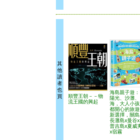
其
他
讀
者
也
海島親子遊：
順豐王朝－－物
買
陽光、沙灘、
流王國的興起
海，大人小孩
都開心的旅遊
新選擇，關島 
長灘島x曼谷x
普吉島x夏威
x宿霧