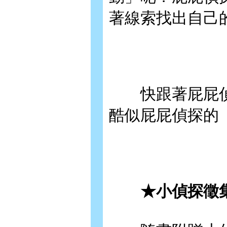
著線索找出自己
快跟著屁屁偵
酷似屁屁偵探的
★小偵探徵集