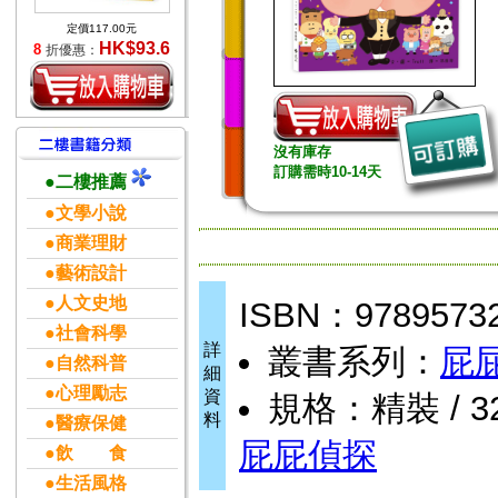
定價117.00元
HK$93.6
8
折優惠：
沒有庫存
訂購需時10-14天
●二樓推薦
●文學小說
●商業理財
●藝術設計
●人文史地
ISBN：9789573
●社會科學
詳
叢書系列：
屁
●自然科普
細
●心理勵志
資
規格：精裝 / 32
料
●醫療保健
屁屁偵探
●飲 食
●生活風格