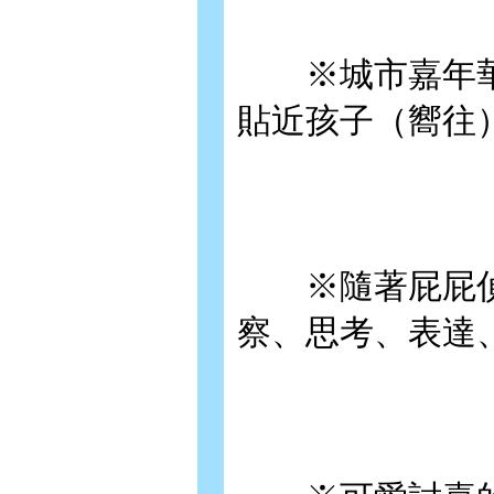
※城市嘉年華
貼近孩子（嚮往
※隨著屁屁偵
察、思考、表達