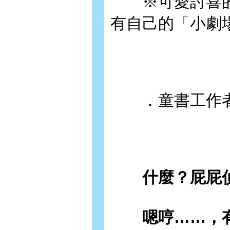
※可愛討喜的
有自己的「小劇
．童書工作者 
什麼？屁屁偵
嗯哼……，有