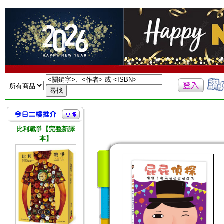
比利戰爭【完整新譯
本】