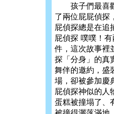
孩子們最喜歡
了兩位屁屁偵探
屁偵探總是在追
屁偵探 噗噗！有
件，這次故事裡
探「分身」的真
舞伴的邀約，盛
場，卻被參加慶
屁偵探神似的人
蛋糕被撞塌了、
被撞得灑落滿地