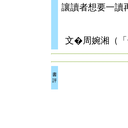
讓讀者想要一讀
文�周婉湘（「
書
評