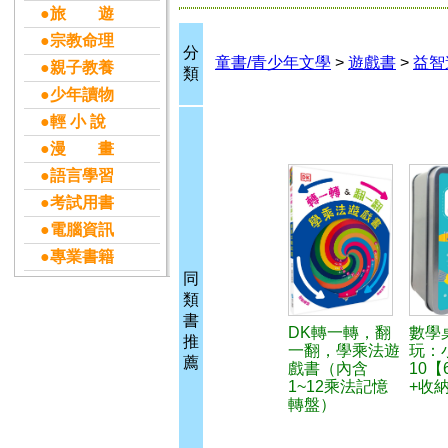
●旅 遊
●宗教命理
分
童書/青少年文學
>
遊戲書
>
益智
●親子教養
類
●少年讀物
●輕 小 說
●漫 畫
●語言學習
●考試用書
●電腦資訊
●專業書籍
同
類
書
DK轉一轉，翻
數學
推
一翻，學乘法遊
玩：
薦
戲書（內含
10【
1~12乘法記憶
+收
轉盤）