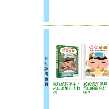
其
他
讀
者
也
屁屁偵探讀本：
屁屁偵探 噗噗
買
來自遺址的求救
雪山的白色怪
信
物？！