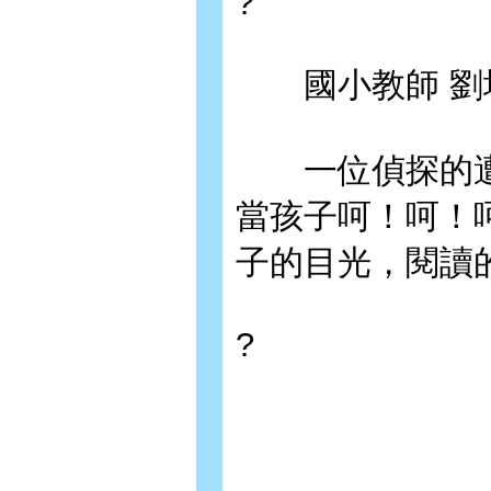
?
國小教師 劉
一位偵探的遭
當孩子呵！呵！
子的目光，閱讀
?