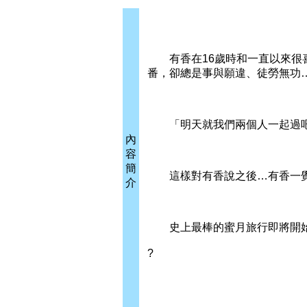
有香在16歲時和一直以來很喜
番，卻總是事與願違、徒勞無功
「明天就我們兩個人一起過
內
容
簡
這樣對有香說之後…有香一覺
介
史上最棒的蜜月旅行即將開始
?