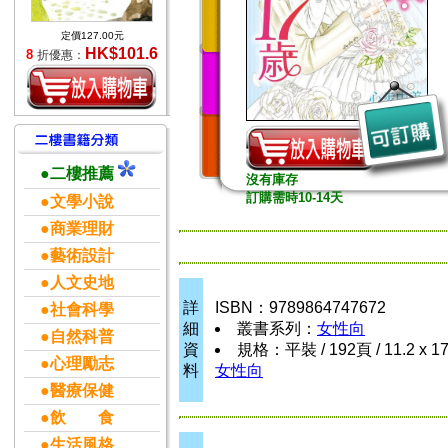
定價127.00元
HK$101.6
8
折優惠：
●二樓推薦
沒有庫存
訂購需時10-14天
●文學小說
●商業理財
●藝術設計
●人文史地
詳
ISBN：9789864747672
●社會科學
細
叢書系列：
女性向
●自然科普
資
規格：平裝 / 192頁 / 11.2 x 1
●心理勵志
料
女性向
●醫療保健
●飲 食
●生活風格