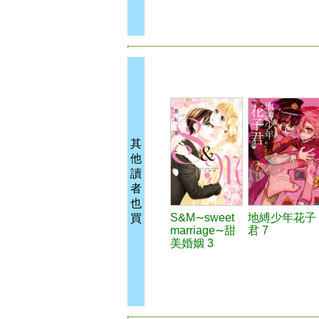
其
他
讀
者
也
S&M∼sweet
地縛少年花子
買
marriage∼甜
君 7
美婚姻 3