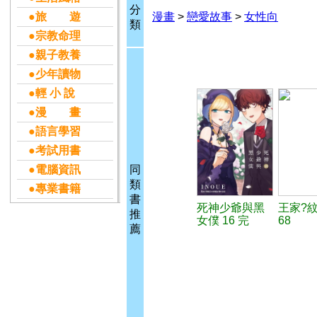
分
●旅 遊
漫畫
>
戀愛故事
>
女性向
類
●宗教命理
●親子教養
●少年讀物
●輕 小 說
●漫 畫
●語言學習
●考試用書
●電腦資訊
同
類
●專業書籍
書
死神少爺與黑
王家?
推
女僕 16 完
68
薦