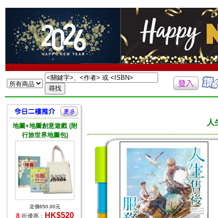
人
地圖+地圖創意遊戲 (附
行旅世界地圖包)
定價650.00元
HK$520
8
折優惠：