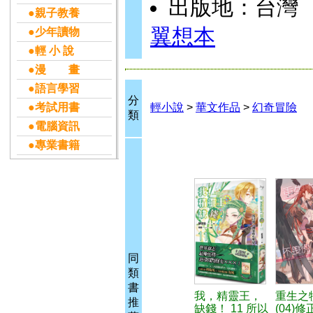
出版地：台灣
●親子教養
翼想本
●少年讀物
●輕 小 說
●漫 畫
●語言學習
分
●考試用書
輕小說
>
華文作品
>
幻奇冒險
類
●電腦資訊
●專業書籍
同
類
書
我，精靈王，
重生之
推
缺錢！ 11 所以
(04)