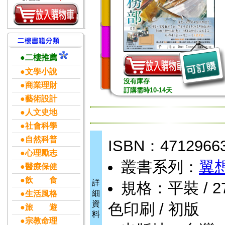
●二樓推薦
●文學小說
沒有庫存
●商業理財
訂購需時10-14天
●藝術設計
●人文史地
●社會科學
●自然科普
ISBN：4712966
●心理勵志
叢書系列：
翼
●醫療保健
●飲 食
詳
規格：平裝 / 276
細
●生活風格
資
色印刷 / 初版
●旅 遊
料
●宗教命理