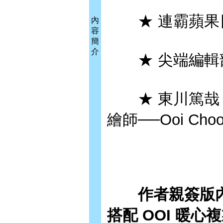
★ 連霸蘋果
內
容
簡
介
★ 尖端編輯部
★ 東川篤哉《
繪師──Ooi Choo
作者親簽版內含
搭配 OOI 暖