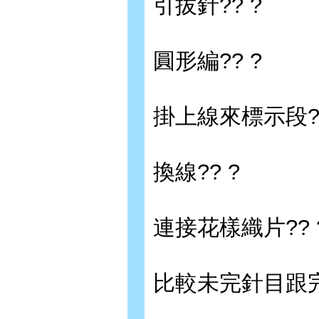
引拔針?? ?
圓形編?? ?
掛上線來標示段??
換線?? ?
連接花樣織片?? 
比較未完針目跟完