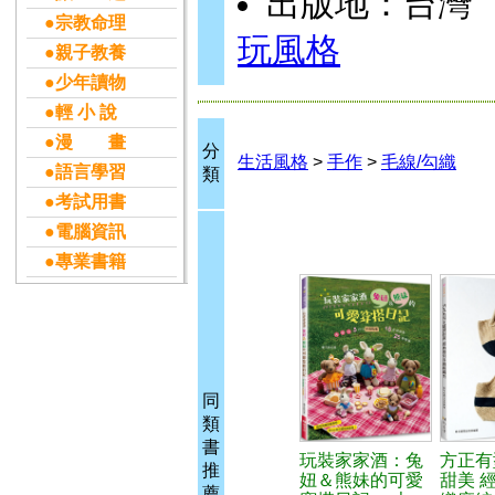
出版地：台灣
●宗教命理
玩風格
●親子教養
●少年讀物
●輕 小 說
●漫 畫
分
生活風格
>
手作
>
毛線/勾織
●語言學習
類
●考試用書
●電腦資訊
●專業書籍
同
類
書
玩裝家家酒：兔
方正有
推
妞＆熊妹的可愛
甜美 
薦