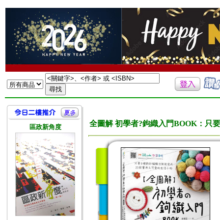
全圖解 初學者?鉤織入門BOOK：只要
區政新角度