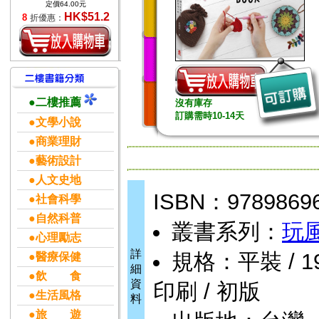
定價64.00元
HK$51.2
8
折優惠：
●二樓推薦
沒有庫存
訂購需時10-14天
●文學小說
●商業理財
●藝術設計
●人文史地
ISBN：9789869
●社會科學
●自然科普
叢書系列：
玩
●心理勵志
詳
規格：平裝 / 196
●醫療保健
細
●飲 食
資
印刷 / 初版
●生活風格
料
●旅 遊