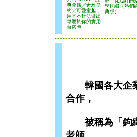
敗！從起針開
典圖樣╳素雅簡
學鉤織（熱銷
約╳可愛童趣，
典版）
用基本針法做出
專屬於你的實用
百搭包
韓國各大企業
合作，
被稱為「鉤織老
老師，