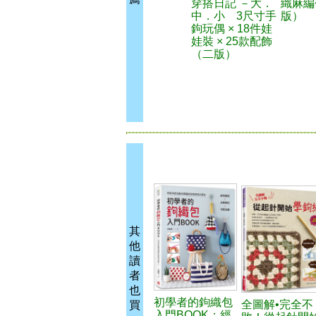
穿搭日記 －大．
織麻編
中．小 3尺寸手
版）
鉤玩偶 × 18件娃
娃裝 × 25款配飾
（二版）
其
他
讀
者
也
初學者的鉤織包
全圖解•完全不
買
入門BOOK：經