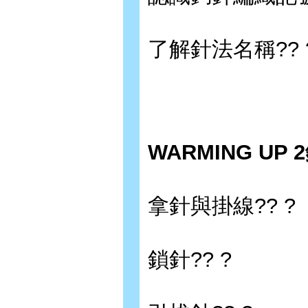
了解針法名稱?? 
WARMING U
拿針與掛線?? ?
鎖針?? ?