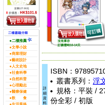
定價127.00元
HK$101.6
8
折優惠：
●二樓推薦
沒有庫存
訂購需時10-14天
●文學小說
●商業理財
●藝術設計
●人文史地
ISBN：9789571
●社會科學
●自然科普
叢書系列：
浮
●心理勵志
詳
規格：平裝 / 278
●醫療保健
細
●飲 食
資
份全彩 / 初版
料
●生活風格