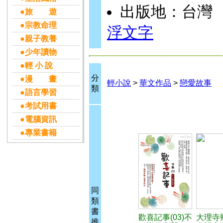
出版地：台灣
●旅 遊
●宗教命理
浮文字
●親子教養
●少年讀物
●輕 小 說
分
●漫 畫
輕小說
>
華文作品
>
戀愛故事
類
●語言學習
●考試用書
●電腦資訊
●專業書籍
同
類
書
歡喜記事(03)不
大理寺
推