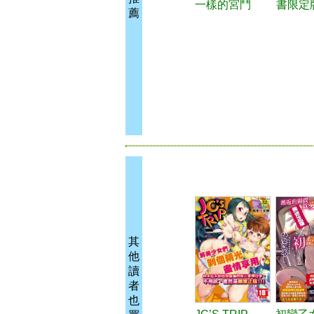
一樣的宮鬥
書限定
薦
其
他
讀
者
也