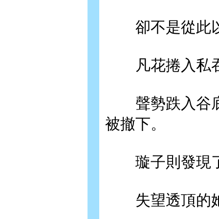
卻不是從此以
凡花捲入私吞
聲勢跌入谷底
被撤下。
璇子則發現了
失望透頂的她