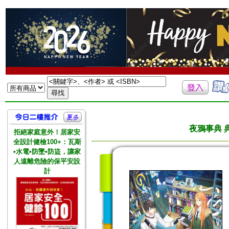
夜鴉事典 典藏
拒絕家庭意外！居家安
全設計健檢100+：瓦斯
•水電•防墜•防盜，讓家
人遠離危險的保平安設
計