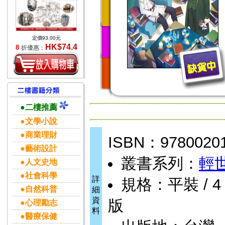
定價93.00元
HK$74.4
8
折優惠：
●二樓推薦
●文學小說
●商業理財
ISBN：9780020
●藝術設計
叢書系列：
輕
●人文史地
●社會科學
詳
規格：平裝 / 4 
●自然科普
細
資
版
●心理勵志
料
●醫療保健