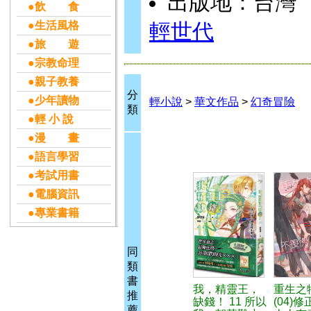
出版地：台灣
●飲 食
●生活風格
輕世代
●旅 遊
●宗教命理
●親子教養
分
●少年讀物
輕小說
>
華文作品
>
幻奇冒險
類
●輕 小 說
●漫 畫
●語言學習
●考試用書
●電腦資訊
●專業書籍
同
類
書
我，精靈王，
重生之
推
缺錢！ 11 所以
(04)
薦