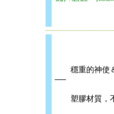
穩重的神使＆
──
塑膠材質，不