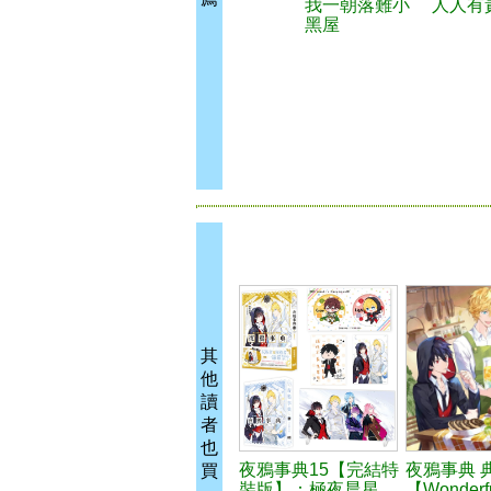
我一朝落難小
人人有
黑屋
其
他
讀
者
也
夜鴉事典15【完結特
夜鴉事典 
買
裝版】：極夜晨星
【Wonderf