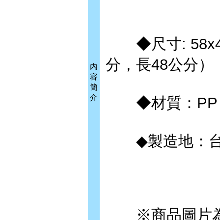
◆尺寸: 58x
分，長48公分）
內
容
簡
介
◆材質：PP
◆製造地：
※商品圖片為