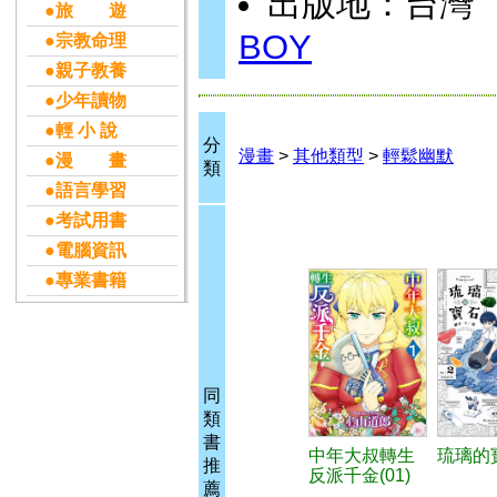
出版地：台灣
●旅 遊
BOY
●宗教命理
●親子教養
●少年讀物
●輕 小 說
分
漫畫
>
其他類型
>
輕鬆幽默
●漫 畫
類
●語言學習
●考試用書
●電腦資訊
●專業書籍
同
類
書
中年大叔轉生
琉璃的寶
推
反派千金(01)
薦