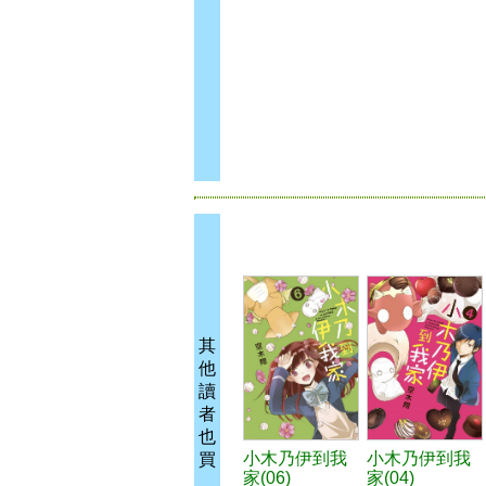
其
他
讀
者
也
小木乃伊到我
小木乃伊到我
買
家(06)
家(04)