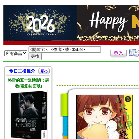
格雷的五十道陰影I：調
教(電影封面版)