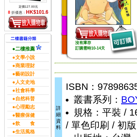
定價127.00元
HK$101.6
8
折優惠：
沒有庫存
訂購需時10-14天
●二樓推薦
●文學小說
●商業理財
●藝術設計
●人文史地
ISBN：9789863
●社會科學
叢書系列：
BO
●自然科普
●心理勵志
詳
規格：平裝 / 160頁
細
●醫療保健
資
/ 單色印刷 / 初版
●飲 食
料
●生活風格