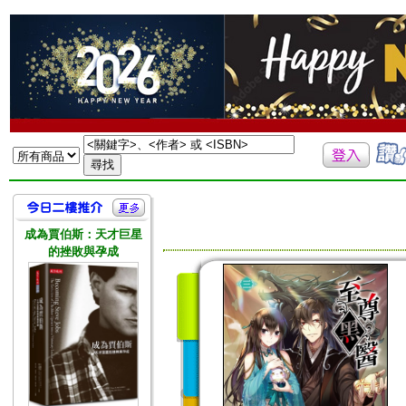
成為賈伯斯：天才巨星
的挫敗與孕成