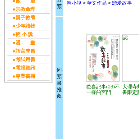
●旅 遊
輕小說
>
華文作品
>
戀愛故事
類
●宗教命理
●親子教養
●少年讀物
●輕 小 說
●漫 畫
●語言學習
●考試用書
●電腦資訊
同
●專業書籍
類
書
歡喜記事(03)不
大理寺
推
一樣的宮鬥
書限定
薦