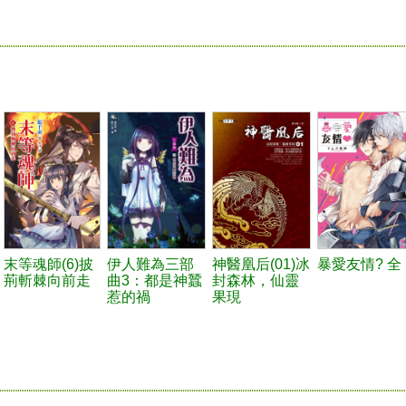
末等魂師(6)披
伊人難為三部
神醫凰后(01)冰
暴愛友情? 全
荊斬棘向前走
曲3：都是神蠶
封森林，仙靈
惹的禍
果現