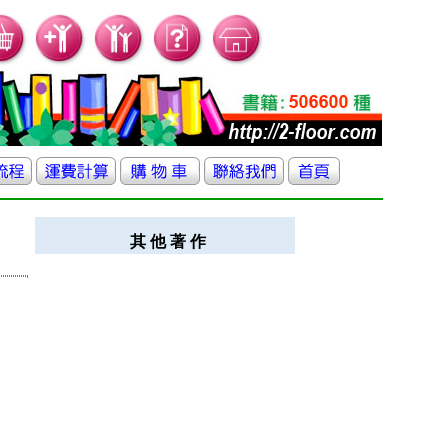
其 他 著 作