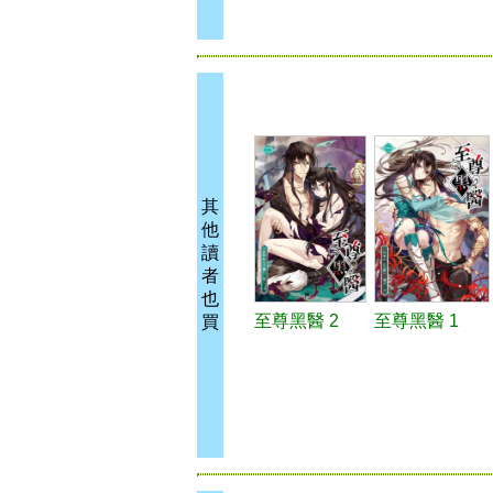
其
他
讀
者
也
至尊黑醫 2
至尊黑醫 1
買