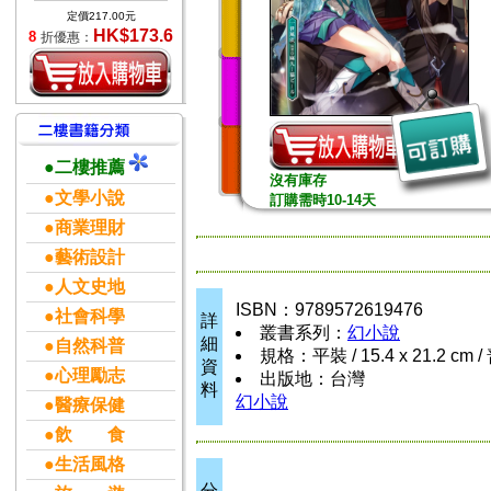
定價217.00元
HK$173.6
8
折優惠：
●二樓推薦
沒有庫存
●文學小說
訂購需時10-14天
●商業理財
●藝術設計
●人文史地
ISBN：9789572619476
●社會科學
詳
叢書系列：
幻小說
細
●自然科普
規格：平裝 / 15.4 x 21.2 cm
資
●心理勵志
出版地：台灣
料
幻小說
●醫療保健
●飲 食
●生活風格
分