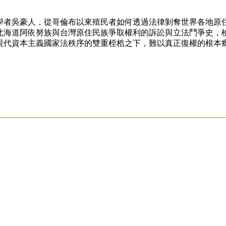
者吳豪人，從哥倫布以來殖民者如何透過法律剝奪世界各地原
北海道阿依努族與台灣原住民族爭取權利的訴訟與立法鬥爭史，
現代資本主義國家法秩序的雙重桎梏之下，難以真正復權的根本