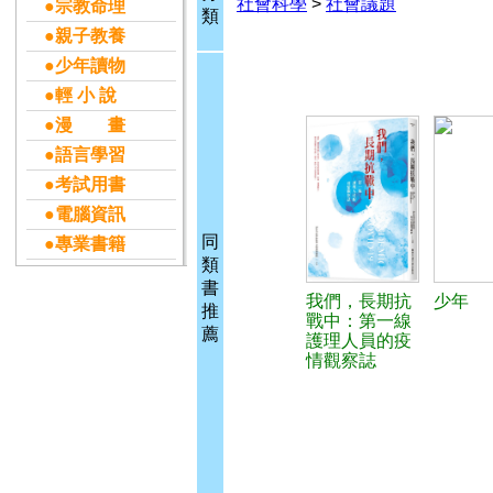
社會科學
>
社會議題
●宗教命理
類
●親子教養
●少年讀物
●輕 小 說
●漫 畫
●語言學習
●考試用書
●電腦資訊
同
●專業書籍
類
書
我們，長期抗
少年
推
戰中：第一線
薦
護理人員的疫
情觀察誌