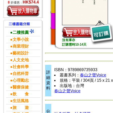
HK$74.4
8
折優惠：
●二樓推薦
●文學小說
沒有庫存
訂購需時10-14天
●商業理財
●藝術設計
●人文史地
●社會科學
ISBN：9789869735933
詳
●自然科普
叢書系列：
春山之聲Voice
細
●心理勵志
規格：平裝 / 304頁 / 15 x 21 
資
出版地：台灣
●醫療保健
料
春山之聲Voice
●飲 食
●生活風格
●旅 遊
分