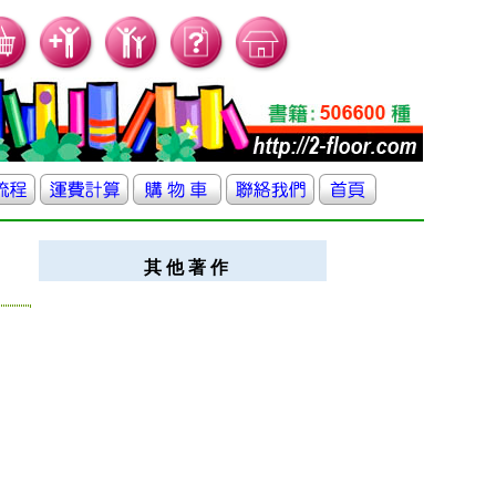
其 他 著 作