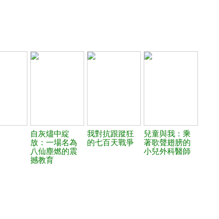
自灰燼中綻
我對抗跟蹤狂
兒童與我：乘
放：一場名為
的七百天戰爭
著歌聲翅膀的
八仙塵燃的震
小兒外科醫師
撼教育