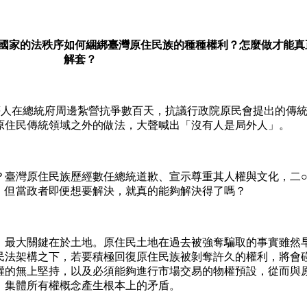
國家的法秩序如何綑綁臺灣原住民族的種種權利？怎麼做才能真
解套？
在總統府周邊紮營抗爭數百天，抗議行政院原民會提出的傳
原住民傳統領域之外的做法，大聲喊出「沒有人是局外人」。
灣原住民族歷經數任總統道歉、宣示尊重其人權與文化，二○
，但當政者即便想要解決，就真的能夠解決得了嗎？
最大關鍵在於土地。原住民土地在過去被強奪騙取的事實雖然
民法架構之下，若要積極回復原住民族被剝奪許久的權利，將會
權的無上堅持，以及必須能夠進行市場交易的物權預設，從而與
）集體所有權概念產生根本上的矛盾。