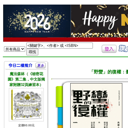
「野蠻」的復權：
魔法森林（《秘密花
園》第二集，中文版獨
家附贈32頁練習本）
定價93.00元