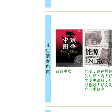
其
他
讀
者
也
致命中國
能源，迫在眉
買
的抉擇：為人
文明史續命，
或摧毀人類文
的一場賭注