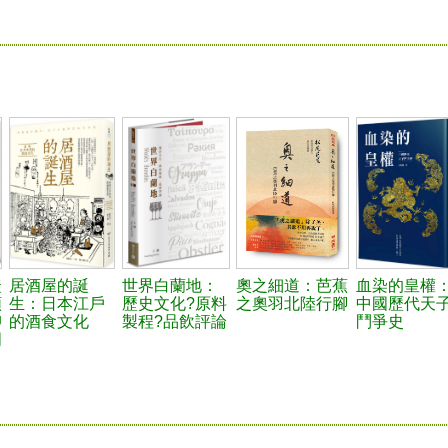
睫
居酒屋的誕
世界白蘭地：
奧之細道：芭蕉
血染的皇權
類
生：日本江戶
歷史文化?原料
之奧羽北陸行腳
中國歷代天
抑
的酒食文化
製程?品飲評論
鬥爭史
明