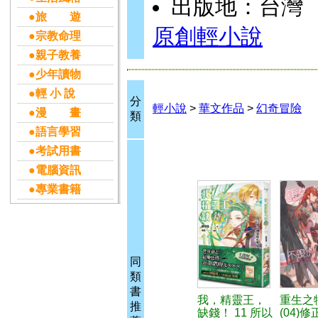
出版地：台灣
●旅 遊
原創輕小說
●宗教命理
●親子教養
●少年讀物
●輕 小 說
分
輕小說
>
華文作品
>
幻奇冒險
●漫 畫
類
●語言學習
●考試用書
●電腦資訊
●專業書籍
同
類
書
我，精靈王，
重生之
推
缺錢！ 11 所以
(04)