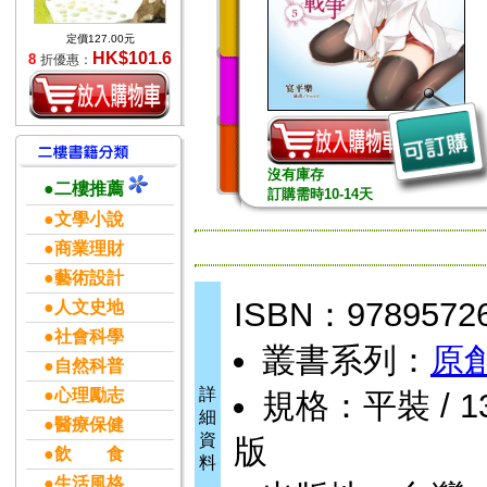
定價127.00元
HK$101.6
8
折優惠：
沒有庫存
●二樓推薦
訂購需時10-14天
●文學小說
●商業理財
●藝術設計
ISBN：9789572
●人文史地
●社會科學
叢書系列：
原
●自然科普
詳
●心理勵志
規格：平裝 / 13
細
●醫療保健
資
版
●飲 食
料
●生活風格