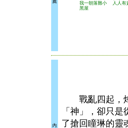
薦
我一朝落難小
人人有
黑屋
戰亂四起，烽
「神」，卻只是
了搶回瞳琳的靈
內